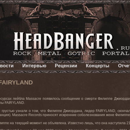
вости
Интервью
Рецензии
Концерты
Отче
 FAIRYLAND
урсах лейбла Massacre появилось сообщение о смерти Филиппе Джиордана 
ппы FAIRYLAND.
с грустью узнали о том, что Филиппе Джиордана, лидер FAIRYLAND, скончал
анция). Massacre Records приносят искренние соболезнования жене Филиппе, 
ппе на текущий момент не объявлена. Известно лишь, что она наступила 21 о