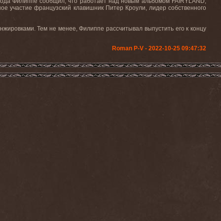
 года Филиппе сообщил, что работает над новым альбомом FAIRYLAND,
ое участие французский клавишник Питер Кроули, лидер собственного
нжировками. Тем не менее, Филиппе рассчитывал выпустить его к концу
Roman P-V - 2022-10-25 09:47:32