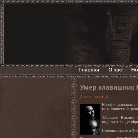
Главная
О нас
Но
Умер клавишник
Архив новостей
На официальных рес
металлической гру
“Massacre Records 
недели в Ницце (Фр
Причина смерти Фили