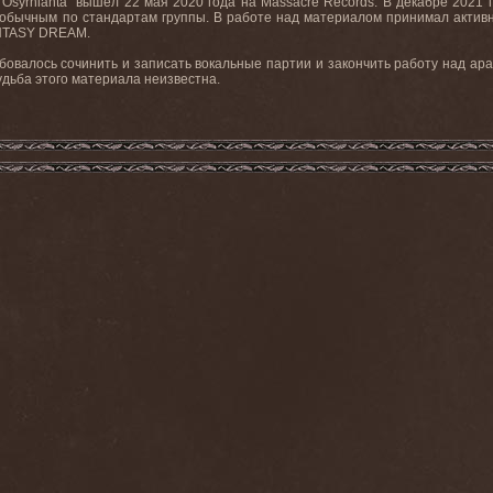
syrhianta” вышел 22 мая 2020 года на Massacre Records. В декабре 2021
обычным по стандартам группы. В работе над материалом принимал активн
NTASY DREAM.
бовалось сочинить и записать вокальные партии и закончить работу над ара
удьба этого материала неизвестна.