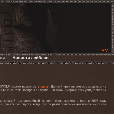
Вход
ты
Новости лейблов
RWOLF,
можно
посмотреть
здесь
.
Данный
трек
является
заглавным
на
на
ROAR! Rock Of Angels
в
Европе
.
В Южной Америке диск увидит свет 14
ть жесткий гимноподобный металл, была задумана еще в 2008 году
ко десять лет спустя, когда группа развалилась на две половины после