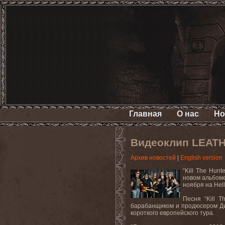
Главная
О нас
Но
Видеоклип LEATHE
Архив новостей
|
English version
“Kill The Hunt
новом
альбом
ноября на
Hel
Песня “
Kill
T
барабанщиком и продюсером Ди
короткого европейского тура.