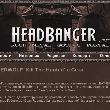
вости
Интервью
Рецензии
Концерты
Отче
RWOLF 'Kill The Hunted' в Сети
ed”,
новый
видеоклип
культовых
калифорнийских
хэви
-
металлистов
LEATHE
е
группы
,
который
выйдет
11
ноября
на
лейбле
N.I.L.8
в
Северной
Америке
и
lion
Records
, а в Японии – 17 ноября на
Rubicon
Music
.
he
Hunted
", демонстрирующая прирожденную способность группы сочиня
ном Робертсом (
Dean
Roberts
). Однако работа над ней была закончена толь