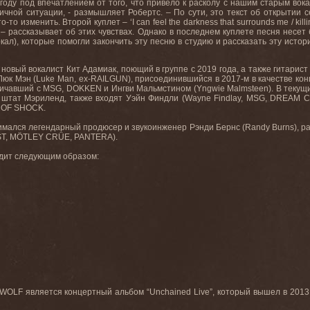
 году под впечатлением от того, что привело к расколу с нашим старым вока
ичной ситуации, - размышляет Робертс. – По сути, это текст об открытии се
то-то изменить. Второй
куплет
– ‘I can feel the darkness that surrounds me / kill
’ –
рассказывает
об
этих
чувствах
.
Однако в последнем куплете песня несет
окал), которые помогли закончить эту песню в студию и рассказать эту ист
 новый вокалист Кит Адамиак, поющий в группе с 2019 года, а также гитарист 
Люк Мэн (Luke Man, ex-RAILGUN), присоединившийся в 2017-м в качестве кон
дничавший с MSG, DOKKEN и Ингви Мальмстином (Yngwie Malmsteen). В
текущ
,
штат
Мэриленд
,
также
входят
Уэйн
Финдли
(Wayne Findlay, MSG, DREAM 
 OF SHOCK.
имался
легендарный
продюсер
и
звукоинженер
Рэнди
Бернс
(Randy Burns),
р
ST, MÖTLEY CRÜE, PANTERA).
дит
следующим
образом
:
RWOLF
является концертный альбом “
Unchained
Live
”, который вышел в 2013