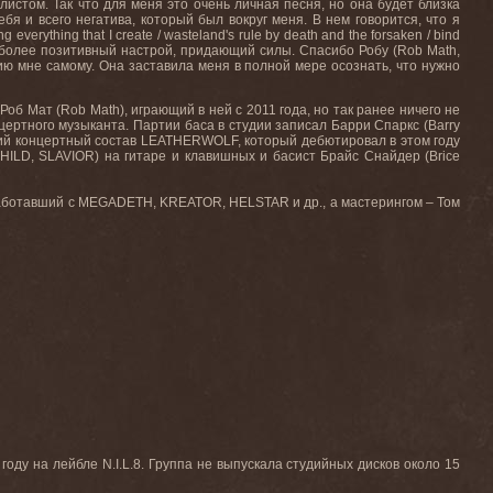
листом. Так что для меня это очень личная песня, но она будет близка
бя и всего негатива, который был вокруг меня. В нем говорится, что я
ing everything that I create / wasteland's rule by death and the forsaken / bind
 более позитивный настрой, придающий силы. Спасибо Робу (
Rob
Math
,
орию мне самому. Она заставила меня в полной мере осознать, что нужно
Роб Мат (Rob Math), играющий в ней с 2011 года, но так ранее ничего не
цертного музыканта. Партии баса в студии записал Барри Спаркс (Barry
ий
концертный
состав
LEATHERWOLF,
который
дебютировал
в
этом
году
CHILD, SLAVIOR)
на
гитаре
и
клавишных
и
басист
Брайс
Снайдер
(Brice
аботавший
с
MEGADETH, KREATOR, HELSTAR
и
др
.,
а
мастерингом
–
Том
 году на лейбле
N
.
I
.
L
.8. Группа не выпускала студийных дисков около 15