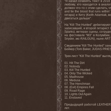
"Я начал сочинять текст в 2018
любому, кто находится в аналог
должен что-то с этим сделать, ч
and tie the blood that runs within
гитара) и Киту (
Keith
Adamiak
, в
двигаться дальше".
На “Kill The Hunted” дебютируют
записавший, и второй гитарист 
Sparks), ветеран сцены, сотру
на
фестивале
“M3”
в
Колумбии
Snyder,
экс
-RAILGUN),
ныне
ART
Сведением
“Kill The Hunted”
зан
Бейкер
(Tom Baker, JUDAS PRIE
Трек
-
лист
“Kill The Hunted”
выгля
01. Hit The Dirt
02. Nobody
03. Kill The Hunted
04. Only The Wicked
05. Madhouse
06. Medusa
07. The Henchman
08. (Evil) Empires Fall
09. Road Rage
10. Lights Out Again
11. Enslaved
Предыдущей работой
LEATHE
лет.