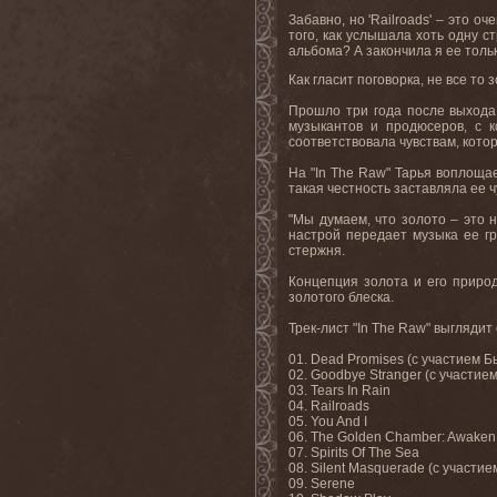
Забавно
,
но
'Railroads' –
это
оче
того, как услышала хоть одну ст
альбома? А закончила я ее тольк
Как гласит поговорка, не все то 
Прошло три года после выхода 
музыкантов и продюсеров, с к
соответствовала чувствам, кото
На "In The Raw" Тарья воплоща
такая честность заставляла ее ч
"Мы думаем, что золото – это 
настрой передает музыка ее гр
стержня.
Концепция золота и его приро
золотого блеска.
Трек-лист "In The Raw" выгляди
01. Dead Promises (с участием Б
02. Goodbye Stranger (с участие
03.
Tears In Rain
04. Railroads
05. You And I
06. The Golden Chamber: Awaken 
07. Spirits Of The Sea
08. Silent Masquerade (
с
участие
09.
Serene