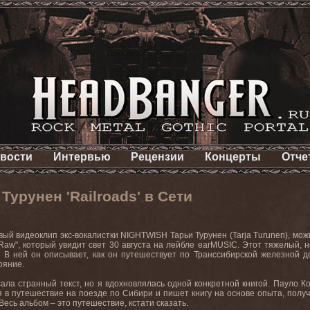
вости
Интервью
Рецензии
Концерты
Отче
Турунен 'Railroads' в Сети
вый
видеоклип
экс
-
вокалистки
NIGHTWISH
Тарьи Турунен (
Tarja Turunen
)
,
мож
Raw
", который увидит свет 30 августа на лейбле
earMUSIC
. Этот тяжелый, 
. В ней он описывает, как он путешествует по Транссибирской железной 
ояние.
сала странный текст, но я вдохновлялась одной конкретной книгой. Пауло Ко
я в путешествие на поезде по Сибири и пишет книгу на основе опыта, полу
 Весь
альбом
–
это
путешествие, кстати сказать
.