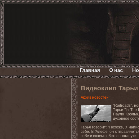
Главная
О нас
Но
Видеоклип Тарьи 
Архив новостей
"Railroads",
но
Тарьи "
In
The
Пауло Коэльо
духовное сост
Тарья говорит: "Похоже, я напи
себе. В 'Алефе' он отправляетс
себе и своем собственном пути.