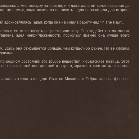
напоминала мне поездку на поезде, и я даже дала ей такое название до
 даже не помню, когда начинала ее писать – для первого или для второго
еей вдохновлялась Тарья, когда она начинала работу над "In The Raw".
стка и ее голос ничуть не растеряли силу. Она задействовала многих
тавлена идея неприглаженности, поскольку именно она лучше всего
. Здесь она открывается больше, чем когда-либо ранее. По ее словам,
словами.
 природном состоянии это грубое вещество", - объясняет певица. Этот
 с классической постановкой и сырого, мрачного хэви-металлического
ья запечатлена в пещере Святого Михаила в Гибралтаре на фоне ее