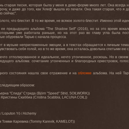
нь
старая
песня
,
которая
была
у
меня
в
демо
-
форме
много
лет
.
Она всегда 
рочу, и даже до того, как 'Алеф' вышла из печати. Она такая старая, что я
о сейчас".
золото, что блестит. В то же время, не всякое золото блестит. Именно этой ид
ее предыдущего альбома "The Shadow Self" (2016), но за это время вокали
оторыми уже работала раньше, но на этот раз во главу угла была пос
рые обуревали Тарью с начала процесса.
ет в музыке неприглаженные эмоции, а в текстах обращается к личным темам
увствовать себя голой, но в то же время, она осталась довольна спетыми ею 
нечто отполированное и идеальное, нечто утонченное, роскошь. Но в своем
ядущего альбома: сочетание утонченных и благородных оркестровок, голоса
дного состояния нашла свое отражение и на
обложке
альбома. На ней Тар
т следующим образом:
ьерна "Спида" Стрида (Björn "Speed" Strid, SOILWORK))
м Кристины Скаббиа (Cristina Scabbia, LACUNA COIL))
/ Loputon Yö / Alchemy
м
Томми
Каревика
(Tommy Karevik, KAMELOT))