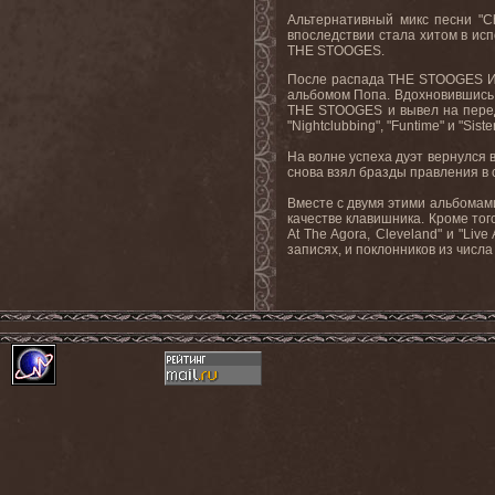
Альтернативный
микс
песни
"C
впоследствии стала хитом в исп
THE
STOOGES
.
После распада
THE
STOOGES
И
альбомом Попа. Вдохновившись 
THE
STOOGES
и вывел на пере
"
Nightclubbing
", "
Funtime
" и "
Siste
На волне успеха дуэт вернулся в
снова взял бразды правления в с
Вместе с двумя этими альбомами
качестве клавишника. Кроме тог
At
The
Agora
,
Cleveland
" и "
Live
записях, и поклонников из числ