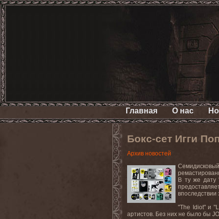
Главная
О нас
Но
Бокс-сет Игги Поп
Архив новостей
Семидисковый 
ремастирован
В ту же дату 
предоставляе
впоследствии 
"The Idiot"
и
"L
артистов. Без
них
не
было
бы
JO