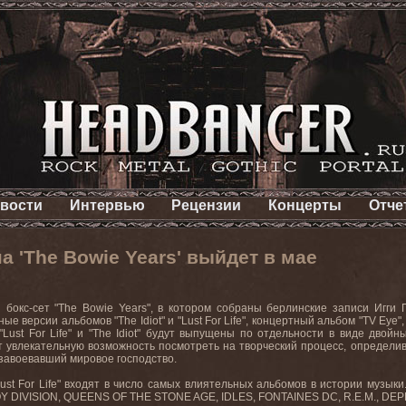
вости
Интервью
Рецензии
Концерты
Отче
а 'The Bowie Years' выйдет в мае
бокс-сет "
The
Bowie
Years
", в котором собраны берлинские записи Игги 
ные версии альбомов "
The
Idiot
" и "
Lust
For
Life
", концертный альбом "
TV
Eye
"
"
Lust
For
Life
" и "
The
Idiot
" будут выпущены по отдельности в виде двой
т увлекательную возможность посмотреть на творческий процесс, определи
завоевавший мировое господство.
ust For Life"
входят
в
число
самых
влиятельных
альбомов
в
истории
музыки
Y DIVISION, QUEENS OF THE STONE AGE, IDLES, FONTAINES DC, R.E.M., DE