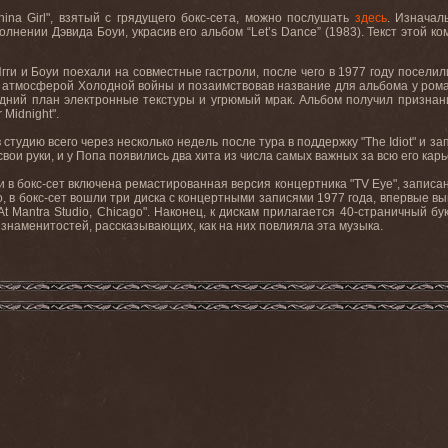
hina Girl",
взятый
с
грядущего
бокс
-
сета
,
можно
послушать
здесь
.
Изначал
олнении Дэвида Боуи, украсив его альбом “
Let
’
s
Dance
” (1983). Текст этой 
гги и Боуи поехали на совместные гастроли, после чего в 1977 году посел
атмосферой Холодной войны и позаимствовав название для альбома у романа
дний план электронные текстуры и угрюмый мрак. Альбом получил признание к
r
Midnight
".
 студию всего через несколько недель после тура в поддержку "
The
Idiot
" и з
вои руки, и у Попа появились два хита из числа самых важных за всю его кар
 в бокс-сет включена ремастированная версия концертника "
TV
Eye
", записа
о, в бокс-сет вошли три диска с концертными записями 1977 года, впервые 
At
Mantra
Studio
,
Chicago
". Наконец, к дискам прилагается 40-страничный б
а знаменитостей, рассказывающих, как на них повлияла эта музыка.