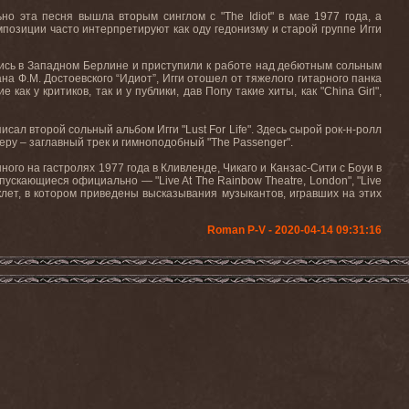
ьно эта песня вышла вторым синглом с "
The
Idiot
" в мае 1977 года, а
композиции часто интерпретируют как оду гедонизму и старой группе Игги
ились в Западном Берлине и приступили к работе над дебютным сольным
 Ф.М. Достоевского “Идиот”, Игги отошел от тяжелого гитарного панка
ак у критиков, так и у публики, дав Попу такие хиты, как "
China
Girl
",
аписал второй сольный альбом Игги "
Lust
For
Life
". Здесь сырой рок-н-ролл
ьеру – заглавный трек и гимноподобный "
The
Passenger
".
нного на гастролях 1977 года в Кливленде, Чикаго и Канзас-Сити с Боуи в
выпускающиеся официально — "
Live
At
The
Rainbow
Theatre
,
London
", "
Live
уклет, в котором приведены высказывания музыкантов, игравших на этих
Roman P-V - 2020-04-14 09:31:16