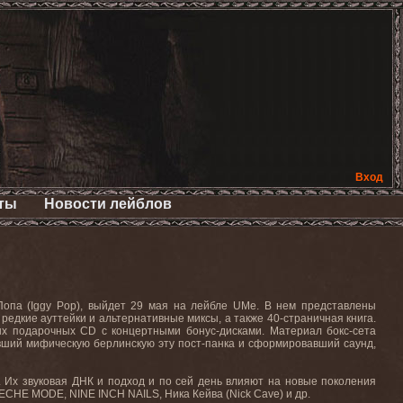
Вход
ты
Новости лейблов
Попа (
Iggy
Pop
), выйдет 29 мая на лейбле
UMe
. В нем представлены
, редкие ауттейки и альтернативные миксы, а также 40-страничная книга.
ных подарочных
CD
с концертными бонус-дисками. Материал бокс-сета
вший мифическую берлинскую эту пост-панка и сформировавший саунд,
.
Их звуковая ДНК и подход и по сей день влияют на новые поколения
PECHE MODE, NINE INCH NAILS,
Ника
Кейва
(Nick Cave)
и
др
.