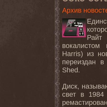
Архив новост
Един
кото
Райт
вокалистом
Harris
) из н
переиздан в
Shed
.
Диск
,
назыв
свет в
198
ремастирован