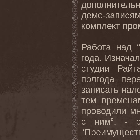
дополнител
демо-запися
комплект про
Работа над
года
.
Изначал
студии Райт
полгода пе
записать нал
тем времен
проводили мн
с ним”, - 
“Преимущес