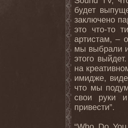
Sound TV, ч
будет выпущ
заключено па
это что-то 
артистам, – 
мы выбрали и
этого выйдет
на креативном
имидже, виде
что мы подум
свои руки и
привести”.
“Who Do You 