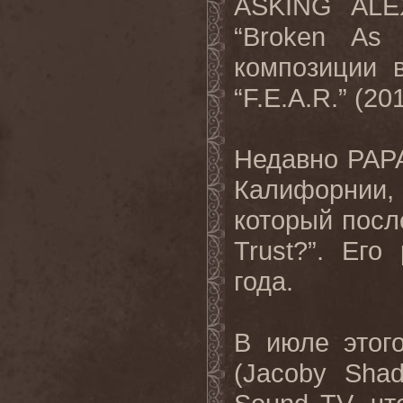
ASKING ALE
“Broken As
композиции
“F.E.A.R.” (20
Недавно PAP
Калифорнии,
который посл
Trust?”. Ег
года.
В июле этог
(Jacoby Sha