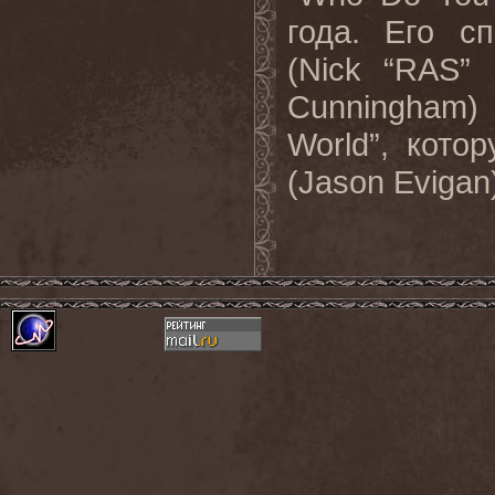
года. Его с
(Nick “RAS” 
Cunningham)
World”, кот
(Jason Evigan