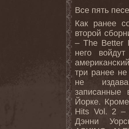
Все пять пес
Как ранее с
второй сборни
– The Better 
него войдут
американский 
три ранее не
не издава
записанные 
Йорке. Кроме 
Hits Vol. 2 –
Дэнни Уорс