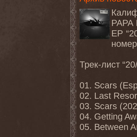
Калиф
PAPA 
EP “2
номеро
Трек-лист “2
01. Scars (Esp
02. Last Resor
03. Scars (20
04. Getting A
05. Between A