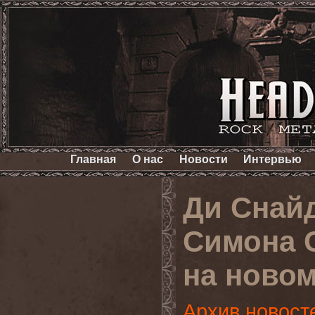
Главная
О нас
Новости
Интервью
Ди Снайд
Симона 
на ново
Архив новост