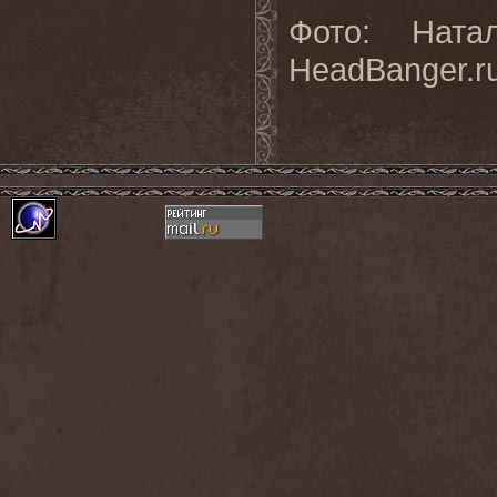
Фото: Ната
HeadBanger.r