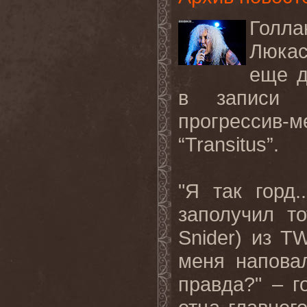
Голла
Люкас
еще д
в записи н
прогрессив
“Transitus”.
"
Я
так
горд
.
заполучил т
Snider
) из
TW
меня
напова
правда?" – г