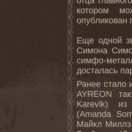
отца главног
котором мо
опубликован
Еще одной з
Симона Симо
симфо-мет
досталась па
Ранее стало 
AYREON так
Karevik) и
(Amanda Som
Майкл Миллз 