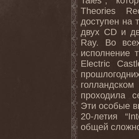
Tales”, ко
Theories Re
доступен на 
двух CD и дв
Ray. Во все
исполнение 
Electric Cas
прошлогодн
голландско
проходила се
Эти особые в
20-летия “In
общей сложнос