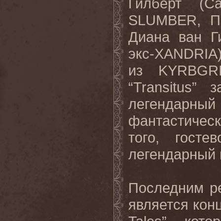
Гилберт (C
SLUMBER, П
Диана ван Г
экс-
XANDRIA
из
KYRBGR
“Transitus”
легендарны
фантастичес
того, гост
легендарный 
Последним р
является конц