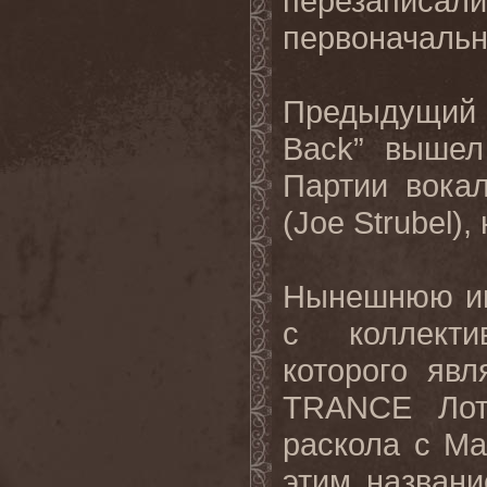
перезаписал
первоначальн
Предыдущий 
Back” вышел
Партии вока
(Joe Strubel
Нынешнюю ин
с коллект
которого яв
TRANCE Лота
раскола с М
этим назван