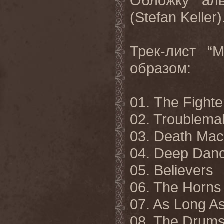
Обложку ал
(Stefan Keller)
Трек-лист “
образом:
01. The Fighte
02. Troublema
03. Death Mac
04. Deep Dan
05. Believers
06. The Horns
07. As Long As
08. The Drums