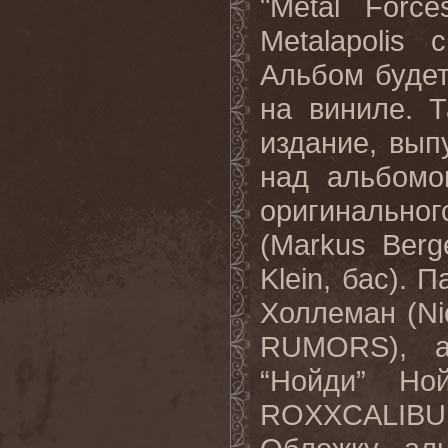
"Metal Forc
Metalapolis
Альбом будет
на виниле. 
издание, вып
над альбомо
оригинально
(Markus Berg
Klein, бас). 
Холлеман (Ni
RUMORS), а
“Нойди” Ной
ROXXCALIB