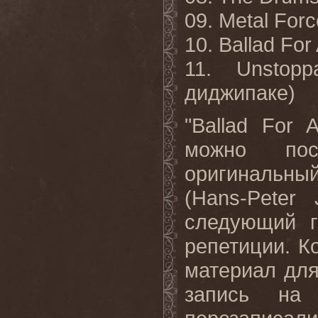
09. Metal For
10. Ballad For
11. Unstop
диджипаке)
"Ballad For 
можно по
оригинальны
(Hans-Peter
следующий г
репетиции. К
материал для
запись на 