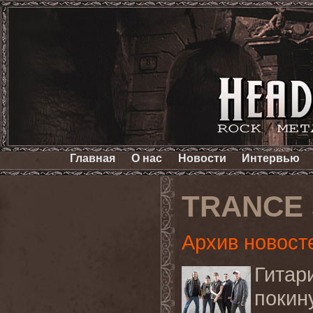
Главная
О нас
Новости
Интервью
TRANCE 
Архив новост
Гитар
поки