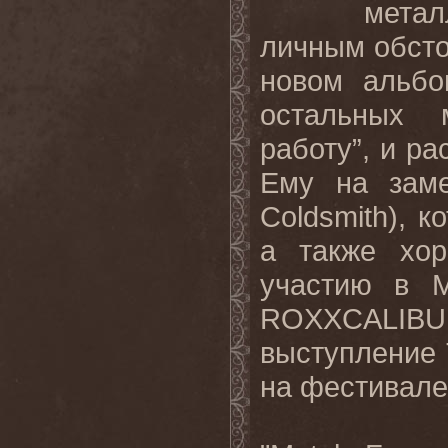
мета
личным обсто
новом альбо
остальных 
работу”, и ра
Ему на заме
Coldsmith), к
а также хор
участию в 
ROXXCALI
выступление
на фестивале 