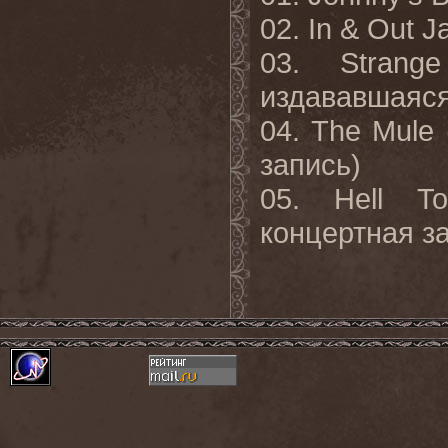
02.
In
&
Out
J
03.
Strange
издававшаяся
04.
The
Mule
запись)
05.
Hell
To
концертная з