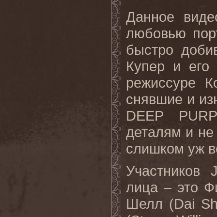
Данное виде
любовью пор
быстро добив
Купер и его
режиссуре К
снявшие и и
DEEP
PURP
деталям и не
слишком уж в
Участников
лица – это Ф
Шелл (
Dai
Sh