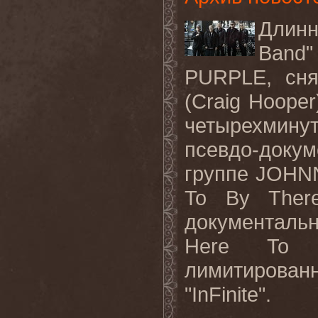
Длин
Band
PURPLE
, сн
(
Craig
Hooper
четырехмину
псевдо-доку
группе
JOHN
To
By
Ther
документал
Here
To
лимитирован
"
InFinite
".