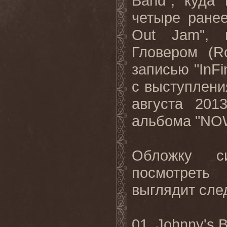
Band
", куда
четыре ранее
Out
Jam
", 
Гловером (
R
записью "
InFi
с выступлени
августа 201
альбома "
NO
Обложку с
посмотреть
выглядит сл
01.
Johnny
'
s
B