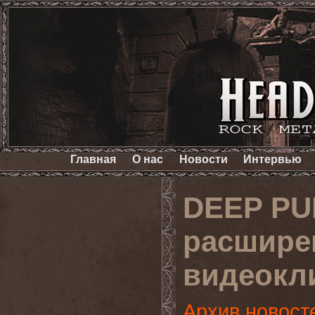
Главная
О нас
Новости
Интервью
DEEP PU
расшире
видеокли
Архив новост