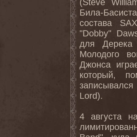
(
Steve
Willia
Била-Басист
состава
SA
"
Dobby
"
Daw
для Дерека
Молодого в
Джонса игра
который, п
записывался
Lord
).
4 августа 
лимитирован