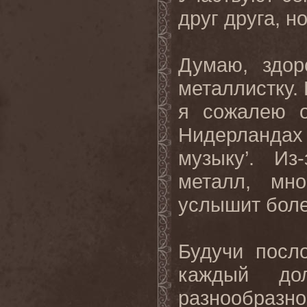
друг друга, н
Думаю, здор
металлистку. 
я сожалею 
Нидерландах
музыку’. Из
металл, мн
услышит боле
Будучи посл
каждый до
разнообразно