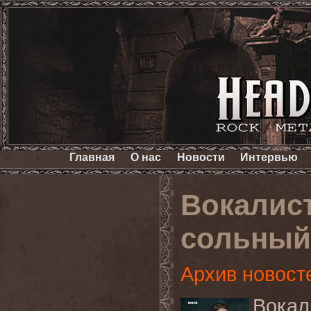
Главная
О нас
Новости
Интервью
Вокалис
сольный
Архив новост
Вокал