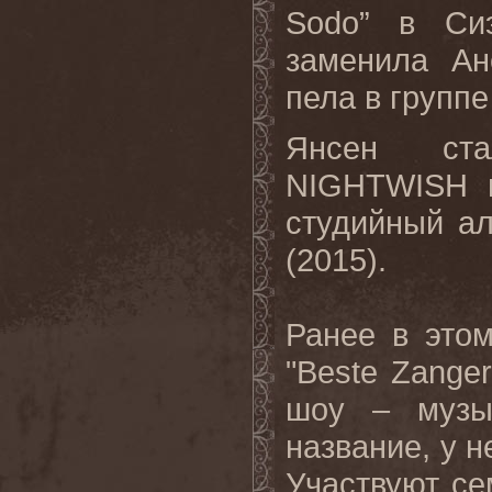
Sodo” в Си
заменила Ан
пела в группе
Янсен ста
NIGHTWISH в
студийный ал
(2015).
Ранее в этом
"Beste Zanger
шоу – музы
название, у н
Участвуют се