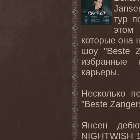
Janse
тур п
этом 
которые она 
шоу "Beste Z
избранные 
карьеры.
Несколько п
"Beste Zange
Янсен дебю
NIGHTWISH 1 