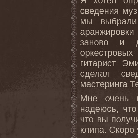
Я хотел опр
сведения муз
мы выбрали
аранжировки
заново и 
оркестровы
гитарист Эм
сделал све
мастеринга Т
Мне очень 
надеюсь, чт
что вы получ
клипа. Скоро