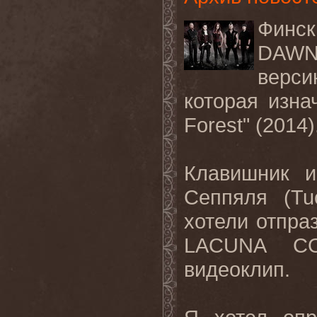
Финс
DAW
верс
которая изна
Forest
" (2014)
Клавишник 
Сеппяля (
Tu
хотели отпра
LACUNA
CO
видеоклип.