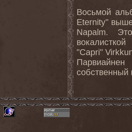
Восьмой ал
Eternity"
выше
Napalm.
Эт
вокалисткой
"
Capri
"
Virkku
Парвиайнен
собственный 