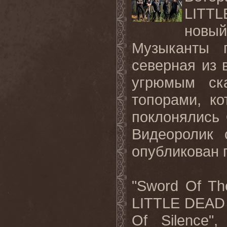
LITT
новы
Музыканты 
северная из 
угрюмым ск
топорами, к
поклонялись 
Видеоролик 
опубликован
"Sword Of Th
LITTLE DEAD 
Of Silence"