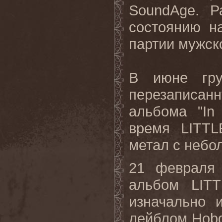
SoundAge. Р
состоянию н
партии мужско
В июне гру
перезаписанн
альбома "In
время LITT
метал с небол
21 февраля 
альбом LITT
изначально 
лейблом Hobg