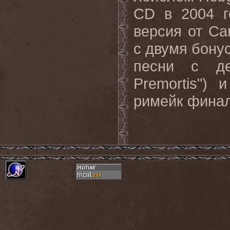
CD в 2004 г
версия от Ca
с двумя бонус
песни с де
Premortis") 
римейк финаль