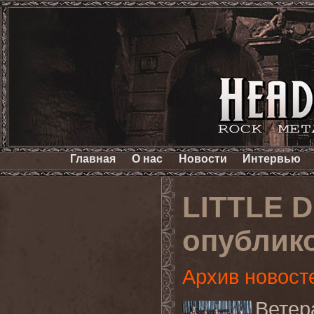
Главная
О нас
Новости
Интервью
LITTLE 
опублик
Архив новост
Вете