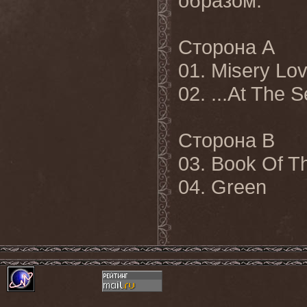
образом:
Сторона A
01. Misery Lo
02. ...At The S
Сторона B
03. Book Of T
04. Green