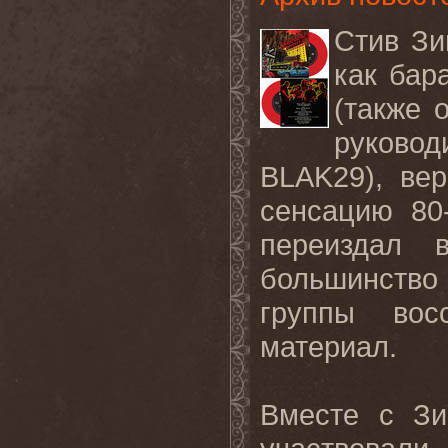
Стив Зи
как бар
(также 
руковод
BLAK29), ве
сенсацию 8
переиздал 
большинство
группы вос
материал.
Вместе с Зи