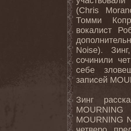
участвовали
(Chris Mora
Томми Копр
вокалист Ро
дополнитель
Noise). Зин
сочинили че
себе злове
записей MOU
Зинг расск
MOURNING 
MOURNING NO
четверо, пре