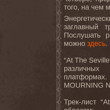
того, на чем 
Энергетиче
заглавный 
Послушать р
можно
здесь
.
“At The Sevil
различных
платформа
MOURNING NO
Трек-лист “A