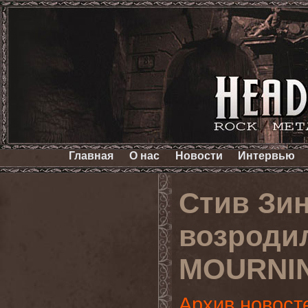
Главная
О нас
Новости
Интервью
Стив Зин
возродил
MOURNIN
Архив новост