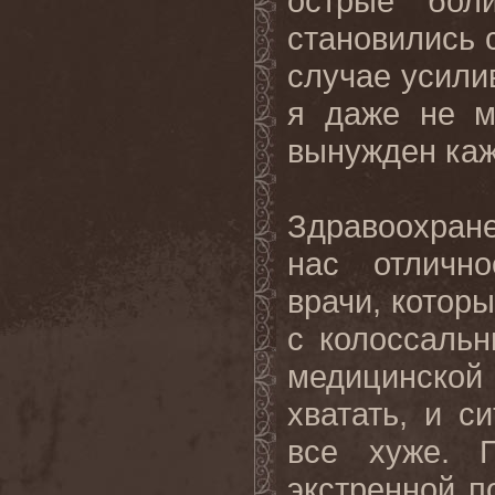
острые бол
становились 
случае усилив
я даже не м
вынужден каж
Здравоохране
нас отличн
врачи, которы
с колоссаль
медицинской
хватать, и с
все хуже. 
экстренной 