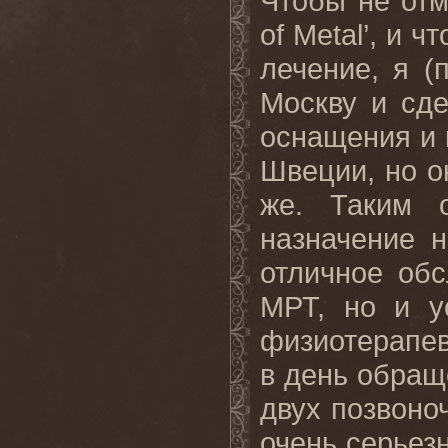
Чтобы не отм
of
Metal
’, и ч
лечение, я (
Москву и сде
оснащения и к
Швеции, но о
же. Таким 
назначение 
отличное об
МРТ, но и у
физиотерапев
в день обраще
двух позвоно
очень серьезн