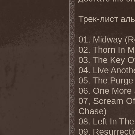
Трек
-
лист
ал
01. Midway (R
02. Thorn In M
03. The Key Of
04. Live Anoth
05. The Purge
06. One More 
07, Scream Of 
Chase)
08. Left
In
The
09.
Resurrecti