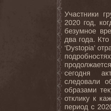
Участники гр
2020 год, ког
безумное вр
два года. Кто
‘Dystopia’ от
подробност
продолжается.
сегодня ак
следовали о
образами те
отклику к ка
период с 202