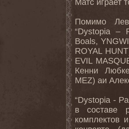
Матс играет т
Помимо Лев
“
Dystopia
–
Boals, YNGW
ROYAL HUNT),
EVIL MASQUE
Кенни Любк
MEZ) aи Алек
“Dystopia - P
в составе 
комплектов 