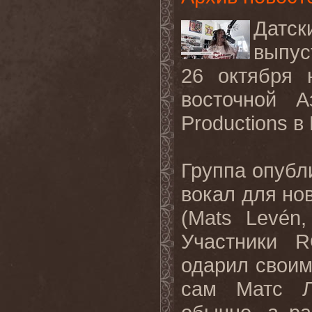
Датс
выпуст
26 октября 
восточной А
Productions 
Группа опубл
вокал для но
(
Mats
Lev
é
n
Участники
R
одарил своим
сам Матс Л