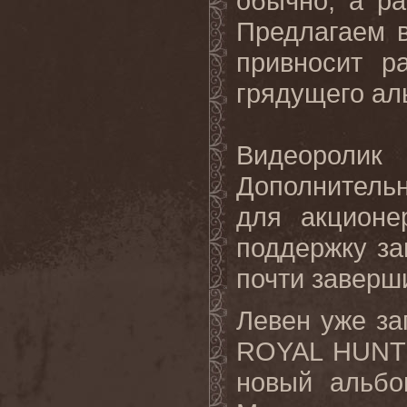
обычно, а ра
Предлагаем 
привносит р
грядущего ал
Видеороли
Дополнитель
для акционе
поддержку за
почти заверш
Левен уже з
ROYAL
HUNT
новый альбо