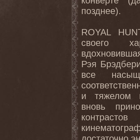
конверте (д
позднее).
ROYAL HUNT
своего ха
вдохновившая
Рэя Брэдбери
все насы
соответствен
и тяжелом н
вновь прин
контраст
кинематогр
достаточно э