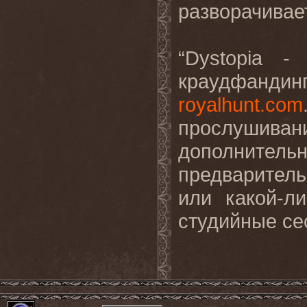
разворачивае
“Dystopia -
краудфанд
royalhunt.com
прослушив
дополнител
предварител
или какой-л
студийные се