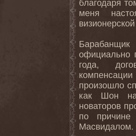
благодаря то
меня насто
визионерской
Барабанщик
официально 
года, дог
компенсации
произошло сп
как Шон на
новаторов пр
по причине
Масвидалом.