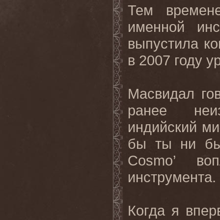
Тем времен
именной инс
выпустила к
в 2007 году 
Масвидал гов
ранее неиз
индийский ми
бы ты ни был
Cosmo
’ во
инструмента.
Когда я впер