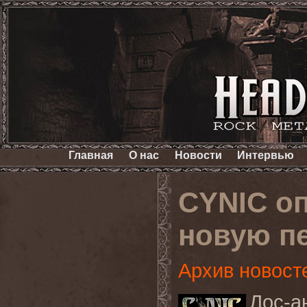
Главная
О нас
Новости
Интервью
CYNIC о
новую пе
Архив новост
Лос
-
а