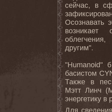
сейчас, в сф
зафиксиро
Осознавать э
возникает 
облегчения
другим".
"
Humanoid
" 
басистом
CY
Также в пес
Мэтт Линч (
M
энергетику в
Для сведения