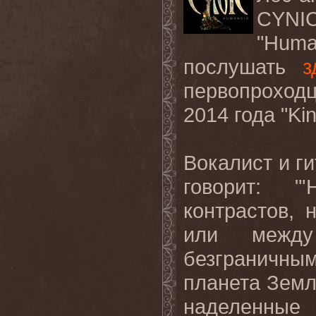
CYN
"Huma
послушать
з
первопрохо
2014 года "
Kin
Вокалист и г
говорит: "'
контрастов,
или между
безграничн
планета Земл
наделенные 