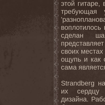
этой гитаре, 
требующая у
'разнопланов
воплотилось
сделан ша
представляет
своих местах 
ощупь и как 
сама являетс
Strandberg
н
их сердцу 
дизайна
.
Раб