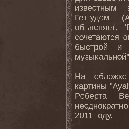
известным 
Гетгудом (
объясняет: 
сочетаются о
быстрой и 
музыкальной"
На обложке
картины "
Aya
Роберта В
неоднократн
2011
году
.