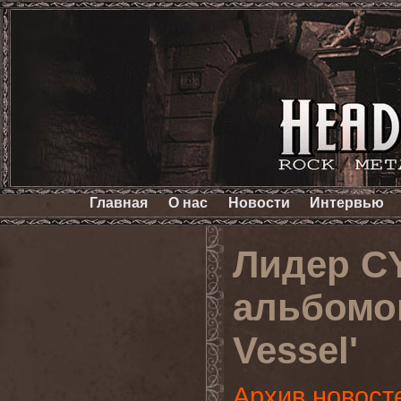
Главная
О нас
Новости
Интервью
Лидер C
альбомов
Vessel'
Архив новост