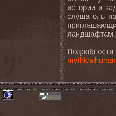
истории и за
слушатель п
приглашающи
ландшафтам.
Подробно
mythicalhuma