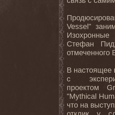
связь с сами
Продюсирова
Vessel
" зани
Изохронные
Стефан Пид
отмеченного 
В настоящее 
с экспери
проектом
G
"Mythical Hum
что на высту
отклик у сл