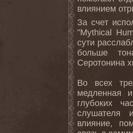
влиянием отр
За счет испо
"
Mythical
Hum
сути расслаб
больше тон
Серотонина х
Во всех тре
медленная и
глубоких ча
слушателя 
влияние, по