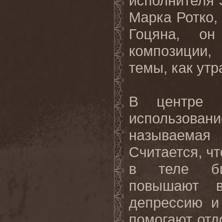
исполнителя 
Марка Ротко,
Гоцяна, о
композиции,
темы, как утр
В центре э
использован
называемая 
Считается, ч
в теле био
повышают в
депрессию и
помогают отд