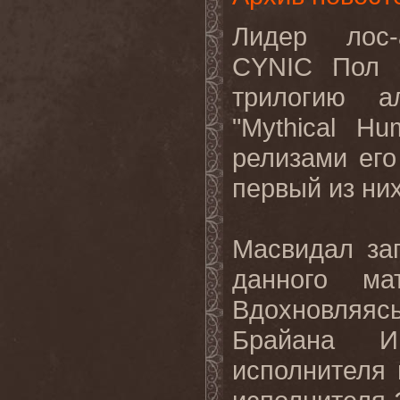
Лидер лос
-
CYNIC
Пол
трилогию а
"Mythical H
релизами его
первый из них
Масвидал за
данного ма
Вдохновляя
Брайана И
исполнителя 