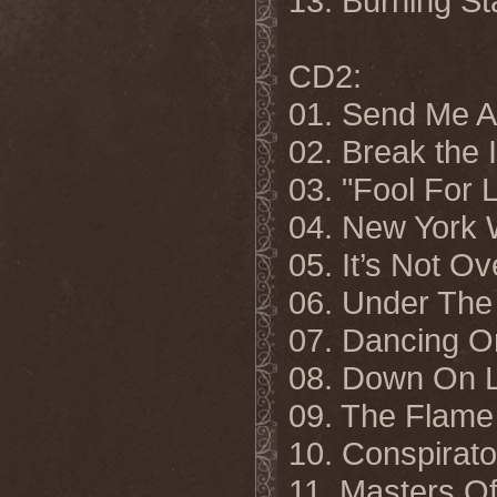
13. Burning St
CD2:
01. Send Me A
02. Break the 
03. "Fool For 
04. New York
05. It’s Not Ov
06. Under The
07. Dancing 
08. Down On 
09. The Flame
10. Conspirat
11. Masters Of