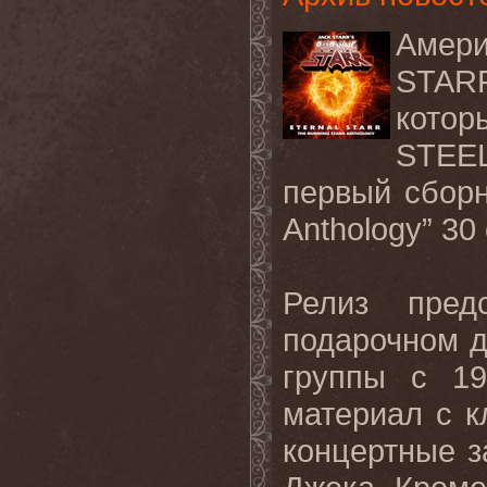
Амер
STAR
котор
STEE
первый сборни
Anthology” 30
Релиз пред
подарочном д
группы с 19
материал с к
концертные з