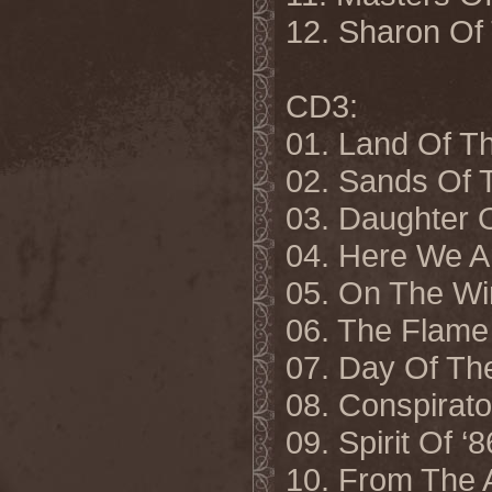
12. Sharon O
CD3:
01. Land Of T
02. Sands Of 
03. Daughter 
04. Here We A
05. On The Wi
06. The Flame 
07. Day Of Th
08. Conspirato
09. Spirit Of ‘8
10. From The 