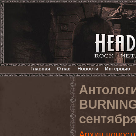
Главная
О нас
Новости
Интервью
Антолог
BURNING
сентябр
Архив новост