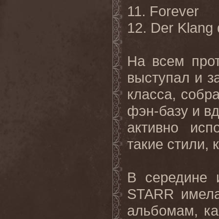
11. Forever
12. Der Klang 
На всем про
выступал и з
класса, собр
фэн-базу и в
активно исп
такие стили, 
В середине 
STARR имела
альбомам, ка