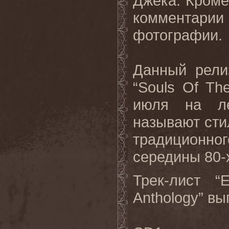
Джека. Кроме
комментарии
фотографии.
Данный рели
“Souls Of Th
июля на ле
называют стил
традиционн
середины 80-х
Трек-лист “
Anthology” в