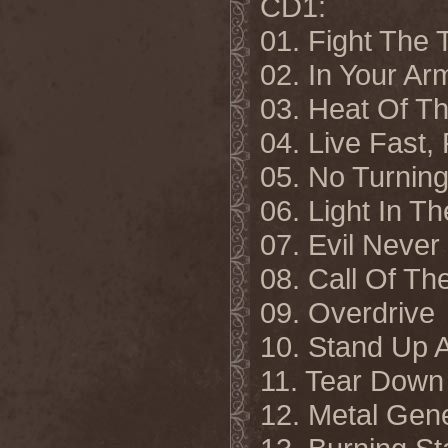
CD1:
01. Fight The
02. In Your Ar
03. Heat Of Th
04. Live Fast,
05. No Turnin
06. Light In T
07. Evil Never
08. Call Of Th
09. Overdrive
10. Stand Up 
11. Tear Down
12. Metal Gen