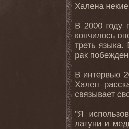
Халена некие
В 2000 году 
кончилось оп
треть языка. 
рак побежден
В интервью 20
Хален расска
связывает св
"Я использо
латуни и мед