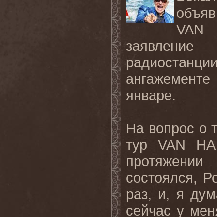
объяв
VAN 
заявление
радиостанц
ангажементе
январе.
На вопрос о т
тур VAN HA
протяжении
состоялся, Р
раз, и, я ду
сейчас у мен