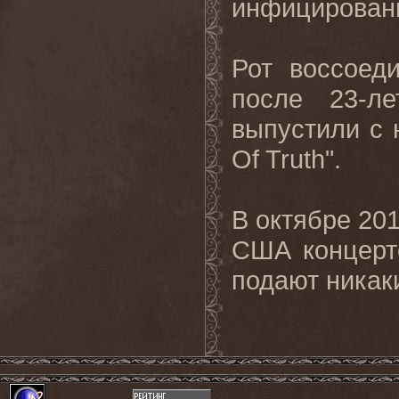
инфицировани
Рот воссоед
после 23-л
выпустили с н
Of Truth".
В октябре 20
США концерт
подают никак