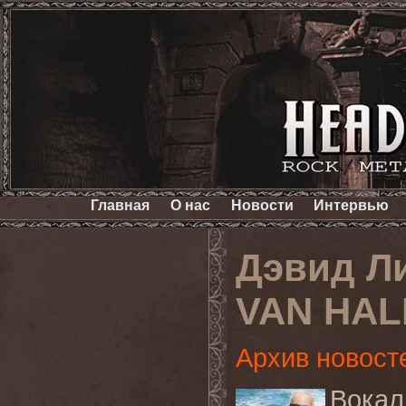
Главная
О нас
Новости
Интервью
Дэвид Ли
VAN HAL
Архив новост
Вокал