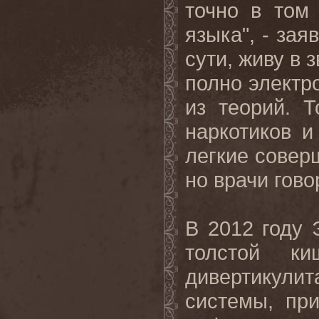
точно в том
языка", - зая
сути, живу в 
полно электро
из теорий. Т
наркотиков и
легкие совер
но врачи гово
В 2012 году
толстой к
дивертикули
системы, пр