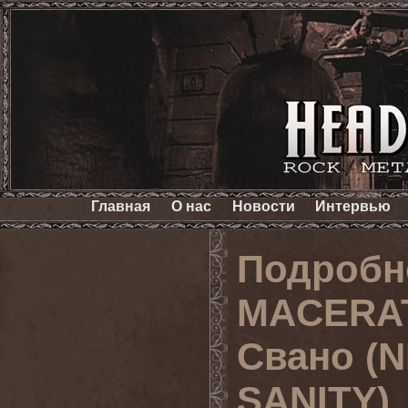
Главная
О нас
Новости
Интервью
Подробн
MACERAT
Свано (
SANITY)