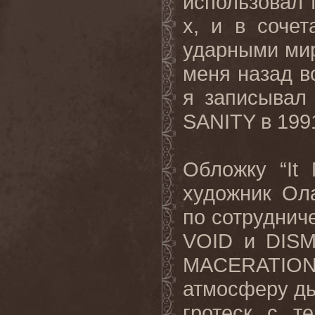
использовал т
х, и в соче
ударными мир
меня назад в
я записывал 
SANITY
в 199
Обложку “
It
художник Ол
по сотруднич
VOID
и
DIS
MACERATIO
атмосферу дь
гротеск с т