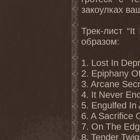
закоулках ва
Трек
-
лист
“It
образом:
1. Lost In Depr
2. Epiphany O
3. Arcane Sec
4. It Never End
5. Engulfed In
6. A Sacrifice 
7. On The Edg
8. Tender Twi