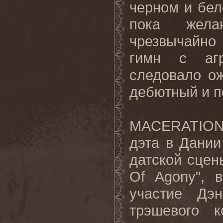
черном и бел
пока жела
чрезвычайно
гимн с агр
следовало ож
дебютный и п
MACERATION 
дэта в Дании
датской сцен
Of Agony", 
участие Дэ
трэшевого 