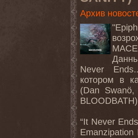
Архив новост
"Epip
возро
MACE
Данн
Never Ends.
котором
в
к
(Dan Swanö,
BLOODBATH)
“
It
Never
End
Emanzipation