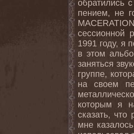
обратились с
пением, не г
MACERATIO
сессионной р
1991 году, я 
в этом альбо
заняться звук
группе, кото
на своем пе
металличес
которым я н
сказать, что 
мне казалось