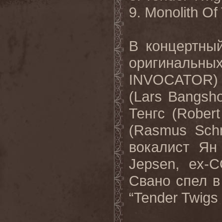
9. Monolith O
В
концертны
оригинальны
INVOCATOR
(Lars Bangsho
Тенгс
(Robert
(Rasmus Sch
вокалист
Ян
Jepsen, ex
Свано
спел
в
“Tender Twigs