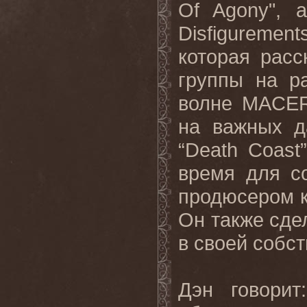
Of Agony", 
Disfigurement
которая расс
группы на р
волне MACER
на важных д
“Death Coast
время для с
продюсером к
Он также сде
в своей собст
Дэн говорит