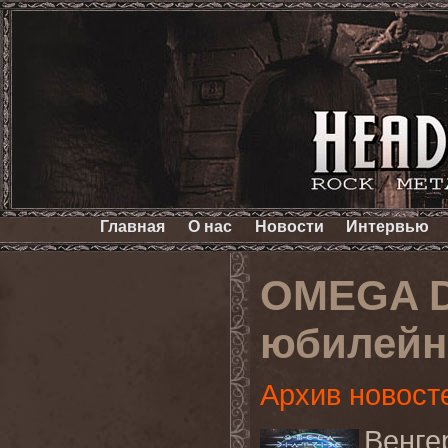
Главная
О нас
Новости
Интервью
OMEGA D
юбилейн
Архив новост
Венг