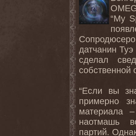
OME
“
My
S
появ
Сопродюсер
датчанин Туэ
сделал све
собственной 
“Если вы з
примерно зн
материала –
наотмашь в
партий. Однак