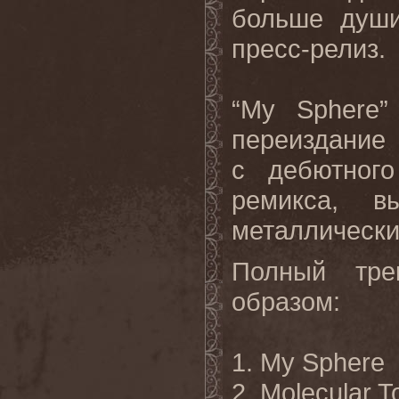
больше души
пресс-релиз.
“
My
Sphere
”
переиздание 
с дебютног
ремикса, в
металлически
Полный тр
образом:
1.
My Sphere
2. Molecular T