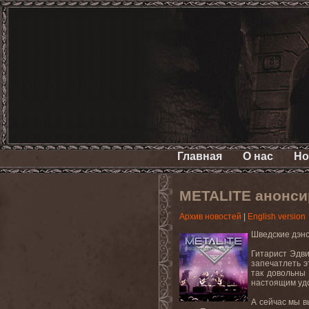
Главная
О нас
Но
METALITE анонсир
Архив новостей
|
English version
Шведские
дэн
Гитарист Эдви
запечатлеть э
так довольны 
настоящим
уд
А сейчас мы в