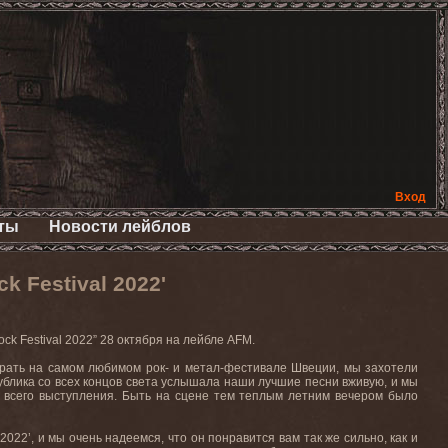
Вход
ты
Новости лейблов
 Festival 2022'
ock Festival 2022”
28 октября на лейбле
AFM.
ыграть на самом любимом рок- и метал-фестивале Швеции, мы захотели
ублика со всех концов света услышала наши лучшие песни вживую, и мы
 всего выступления. Быть
на
сцене
тем
теплым
летним
вечером
было
2022’, и мы очень надеемся, что он понравится вам так же сильно, как и