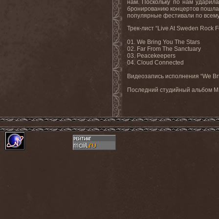
нам. Поскольку по нам ударил
бронированию концертов пошла в
популярные фестивали по всему 
Трек-лист “
Live
At
Sweden
Rock
F
01.
We Bring You The Stars
02. Far From The Sanctuary
03. Peacekeepers
04. Cloud Connected
Видеозапись
исполнения
“We Br
Последний студийный альбом
M