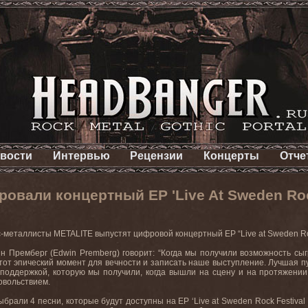
вости
Интервью
Рецензии
Концерты
Отче
овали концертный EP 'Live At Sweden Rock
с
-
металлисты
METALITE
выпустят
цифровой
концертный
EP
“Live at Sweden R
н Премберг (
Edwin
Premberg
) говорит: “Когда мы получили возможность с
тот эпический момент для вечности и записать наше выступление. Лучшая п
поддержкой, которую мы получили, когда вышли на сцену и на протяжении
овольствием
.
ыбрали 4 песни, которые будут доступны на
EP
‘
Live
at
Sweden
Rock
Festival