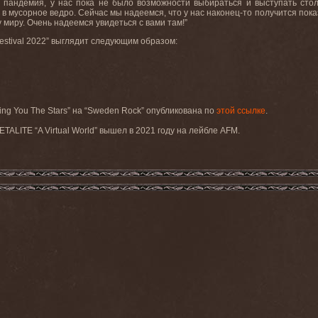
а пандемия, у нас пока не было возможности выбираться и выступать сто
 мусорное ведро. Сейчас мы надеемся, что у нас наконец-то получится показ
миру. Очень надеемся увидеться с вами там!”
estival
2022” выглядит следующим образом:
ing You The Stars”
на
“Sweden Rock”
опубликована
по
этой
ссылке
.
ETALITE
“
A
Virtual
World
” вышел в 2021 году на лейбле
AFM
.