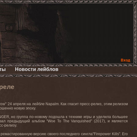
Вход
ты
Новости лейблов
реле
row" 24
апреля на лейбле
Napalm.
Как гласит пресс-релиз, этим релизом
ершенно новую эпоху.
NGER
, но группа по-новому подошла к технике игры и уделила большее
авал предыдущий альбом "
Woe
To
The
Vanquished
" (2017), и является
сс-релизу.
 ремастированную версию своего последнего сингла"
Firepower
Kills
". Его