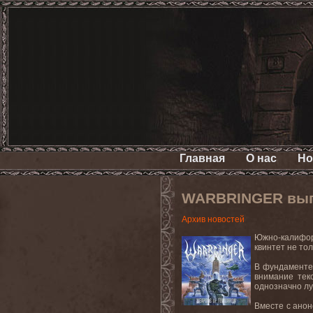
Главная
О нас
Но
WARBRINGER выпу
Архив новостей
Южно
-
калифо
квинтет не то
В фундаменте
внимание тек
однозначно л
Вместе с анон