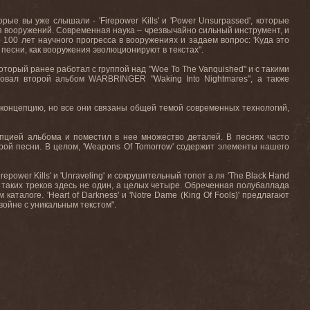
орые вы уже слышали
- 'Firepower Kills'
и
'Power Unsurpassed',
которые
гия вооружений. Современная наука – чрезвычайно сильный инструмент, и
100 лет научного прогресса в вооружениях и задаем вопрос: 'Куда это
 песни
,
как вооружения эволюционируют в текстах
".
оторый ранее работал с группой над
"Woe To The Vanquished"
и с такими
ровал второй альбом
WARBRINGER "Waking Into Nightmares",
а также
 концепцию, но все они связаны общей темой современных технологий,
цепцией альбома и поместил в нее множество деталей. В песнях часто
ой песни. В целом, '
Weapons
Of
Tomorrow
' содержит элементы нашего
irepower
Kills
' и '
Unraveling
' и сокрушительный топот а ля '
The
Black
Hand
и таких треков здесь не один, а целых четыре. Обреченная полубаллада
 каталоге. '
Heart
of
Darkness
' и '
Notre
Dame
(
King
Of
Fools
)' предлагают
о войне с уникальным текстом".