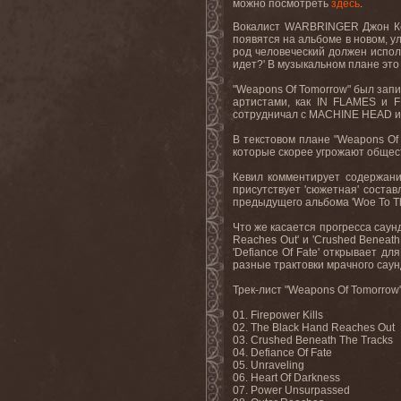
можно посмотреть
здесь
.
Вокалист
WARBRINGER
Джон К
появятся на альбоме в новом
,
у
род человеческий должен испол
идет?' В музыкальном плане эт
"Weapons Of Tomorrow"
был зап
артистами
,
как
IN FLAMES
и
F
сотрудничал с
MACHINE HEAD
и
В текстовом плане "
Weapons
Of
которые скорее угрожают общест
Кевил комментирует содержани
присутствует 'сюжетная' состав
предыдущего альбома '
Woe
To
T
Что же касается прогресса саунд
Reaches
Out
' и '
Crushed
Beneath
'
Defiance
Of
Fate
' открывает дл
разные трактовки мрачного саунд
Трек-лист "
Weapons
Of
Tomorrow
01. Firepower Kills
02. The Black Hand Reaches Out
03. Crushed Beneath The Tracks
04. Defiance Of Fate
05. Unraveling
06. Heart Of Darkness
07. Power Unsurpassed