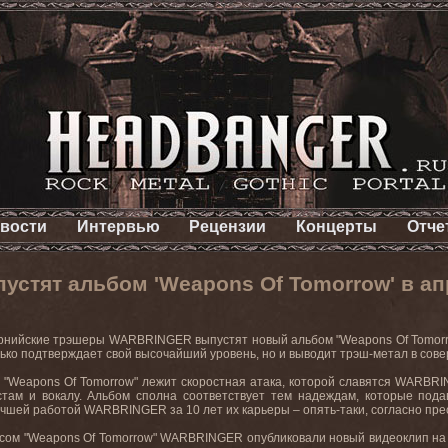
вости
Интервью
Рецензии
Концерты
Отче
стят альбом 'Weapons Of Tomorrow' в ап
рнийские трэшеры
WARBRINGER
выпустят новый альбом
"Weapons Of Tomor
лько подтверждает свой высочайший уровень, но и выводит трэш-метал в сов
 "
Weapons
Of
Tomorrow
" лежит скоростная атака, которой славятся
WARBRI
стам и вокалу. Альбом сполна соответствует тем надеждам, которые под
учшей работой
WARBRINGER
за 10 лет их карьеры – опять-таки, согласно пре
сом "
Weapons
Of
Tomorrow
"
WARBRINGER
опубликовали новый видеоклип на