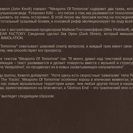
евилл
(John Kevill)
говорит
: "'Weapons Of Tomorrow'
содержит два трека
,
кот
лучшенном виде
.
'
Firepower
Kills
' – это песня о том, как развивается техноло
ьзовать ее очень осторожно. В этой песне мы бросаем взгляд на последние 
о тотальный трэшевый боевик
,
и основной рифф эволюционирует по ходу всей
исан с востребованным продюсером Майком Плотникоффом
(Mike Plotnikoff),
к
EAR FACTORY.
Сведение сделал Зак Орен
(Zack Ohren),
который микши
IMMOLATION.
Tomorrow
" охватывает широкий спектр вопросов, и каждый трек имеет свою
ву, чем способствуют его прогрессу.
е текстов "
Weapons
Of
Tomorrow
" так: "Я много думал над текстовой кон
ляющая – текст развивается и делает повороты вместе с музыкой и структур
he
Vanquished
', но продвигает их в новых захватывающих направлениях".
а группы, Кевилл добавляет: "Хотя здесь есть скоростные ‘зажигалки’ типа '
F
The
Tracks
', '
Weapons
Of
Tomorrow
' особенно хорош в эпических моментах, 
я нас новые музыкальные территории шире, чем любая другая песня в нашем
а, ориентированного на блэк-метал, а '
Glorious
End
' – это трагический эпос 
" выглядит следующим образом: