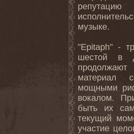
репутацию
исполнитель
музыке.
"Epitaph" - 
шестой в д
продолжают
материал с
мощными ри
вокалом. Пр
быть их са
текущий моме
участие цело