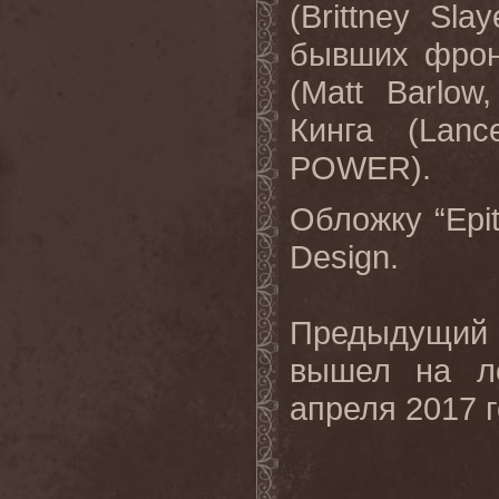
(Brittney S
бывших фрон
(Matt Barlo
Кинга (Lan
POWER).
Обложку “Epi
Design.
Предыдущий
вышел на ле
апреля 2017 г