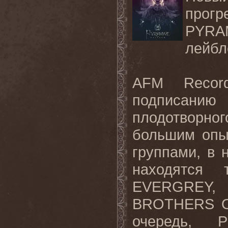
прогр
PYRAM
лейбл
AFM Reco
подписанию
плодотворно
большим опы
группами, в 
находятся 
EVERGREY
BROTHERS OF
очередь, 