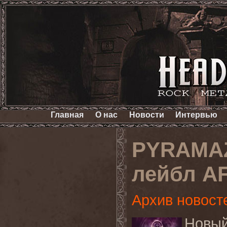
Главная
О нас
Новости
Интервью
PYRAMAZ
лейбл A
Архив новост
Новы