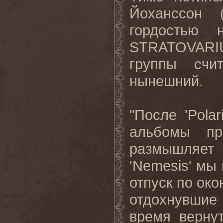
Йоханссон 
гордостью 
STRATOVARI
группы счи
нынешний.
"После '
Polar
альбомы пр
размышляет
'
Nemesis
' мы
отпуск по око
отдохнувшие
время
верну