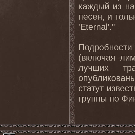
каждый
из
на
песен
,
и
толь
'Eternal'."
Подробност
(включая ли
лучших т
опубликован
статут извес
группы по Фи