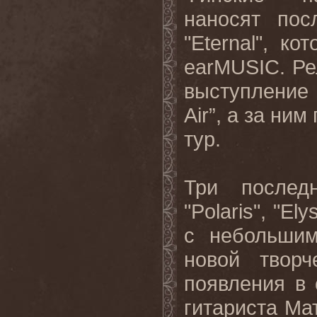
наносят по
"
Eternal
", ко
earMUSIC
. Р
выступление 
Air
”, а за ни
тур.
Три после
"
Polaris
", "
Ely
с небольшим
новой творч
появления в 
гитариста Ма