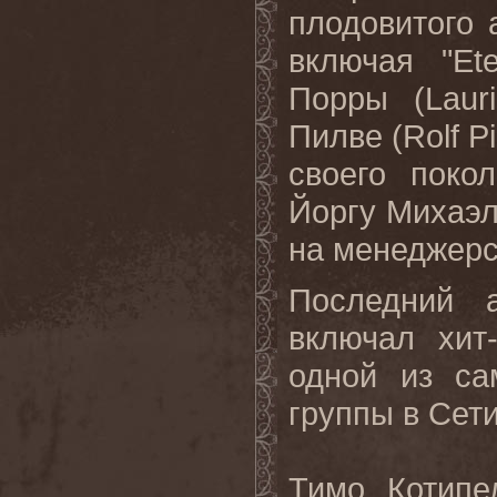
плодовитого 
включая "
Ete
Порры (
Lauri
Пилве (
Rolf
Pi
своего поко
Йоргу Михаэ
на
менеджер
Последний
включал хит-
одной из са
группы в Сети
Тимо Котипе