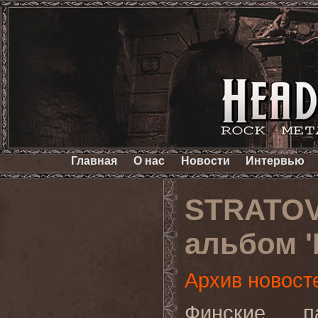
Главная
О нас
Новости
Интервью
STRATOV
альбом 'E
Архив новост
Финские п