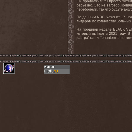
Он продолжил: "Я просто хотел
серьезно. Это не заговор, колич
переболели, так что будьте акку
По данным
NBC
News
от 17 но
лидером по количеству больных 
На прошлой неделе
BLACK
VEI
который выйдет в 2021 году. Э
завтра" (англ. “phantom tomorrow”