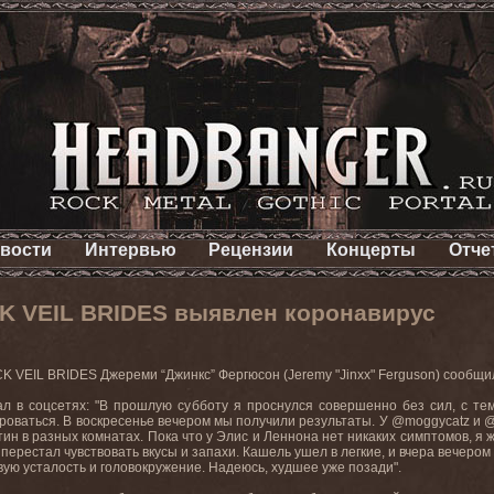
вости
Интервью
Рецензии
Концерты
Отче
CK VEIL BRIDES выявлен коронавирус
CK
VEIL
BRIDES
Джереми “Джинкс” Фергюсон (
Jeremy
"
Jinxx
"
Ferguson
) сообщил
ал в соцсетях: "В прошлую субботу я проснулся совершенно без сил, с т
роваться. В
воскресенье
вечером
мы
получили
результаты
.
У @
moggycatz
и 
тин в разных комнатах. Пока что у Элис и Леннона нет никаких симптомов, я
 перестал чувствовать вкусы и запахи. Кашель ушел в легкие, и вчера вечером
вую усталость и головокружение. Надеюсь
,
худшее
уже
позади
".