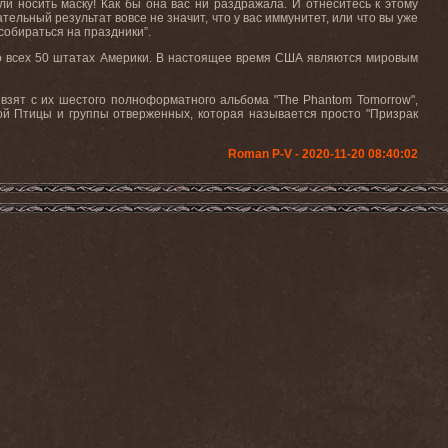
и носить маску! Как
бы
она
вас
ни
раздражала
.
И отнеситесь к этому
ательный результат вовсе не значит, что у вас иммунитет, или что вы уже
 собираться на праздники”.
 во всех 50 штатах Америки. В настоящее время США являются мировым
к взят с их шестого полноформатного альбома "
The
Phantom
Tomorrow
",
ой Птицы и группы отверженных, которая называется просто "Призрак
Roman P-V - 2020-11-20 08:40:02