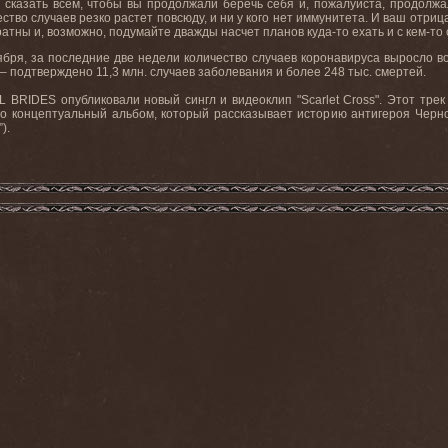
 сказать всем, чтобы вы продолжали беречь себя и, пожалуйста, продолжал
ество случаев резко растет повсюду, и ни у кого нет иммунитета. И ваш отриц
ратны и, возможно, подумайте дважды насчет планов куда-то ехать и с кем-то
ября, за последние две недели количество случаев коронавируса выросло
– подтверждено 11,3 млн. случаев заболевания и более 248 тыс. смертей.
L
BRIDES
опубликовали новый сингл и видеоклип "
Scarlet
Cross
". Этот тре
то концептуальный альбом, который рассказывает историю антигероя Черн
).