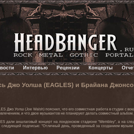
вости
Интервью
Рецензии
Концерты
Отче
ь Джо Уолша (EAGLES) и Брайана Джонсон
LES
Джо Уолш (
Joe
Walsh
) пояснил, что его совместная работа в студии с во
звлечением, и что двое музыкантов не планируют делать совместный альбом.
ES дали аншлаговый концерт на лондонском стадионе “Wembley”, а на сле
е следующей подписью: "Отличный день, проведенный за созданием музыки 