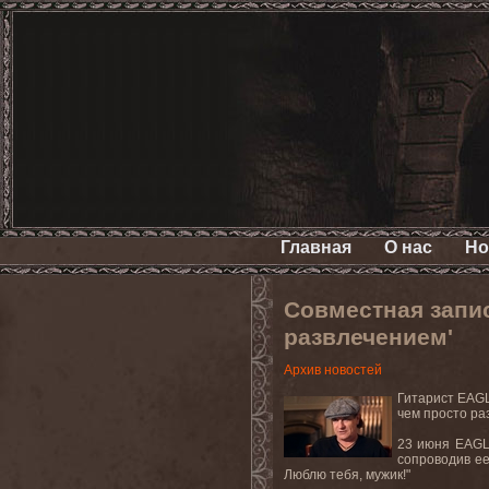
Главная
О нас
Но
Совместная запис
развлечением'
Архив новостей
Гитарист
EAG
чем просто ра
23 июня EAGL
сопроводив е
Люблю тебя, мужик!"