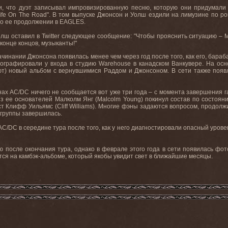
 что дуэт записывал импровизированную песню, которую они придумали в 
ife On The Road". В том выпуске Джонсон и Уолш ездили на лимузине по р
о ее продолжении в EAGLES.
олш оставил в
Twitter
следующее сообщение: "Чтобы прояснить ситуацию
 конце концов, музыканты!"
чинании Джонсона появилась менее чем через год после того, как его, бараба
отографировали у входа в студию Warehouse в канадском Ванкувере. На о
ют) новый альбом с вернувшимися Раддом и Джонсоном. В сети также появ
 AC/DC ничего не сообщается вот уже три года – с момента завершения гас
из ее основателей Малколм Янг (Malcolm Young) покинул состав по состоян
т Клифф Уильямс (Cliff Williams). Многие фэны задаются вопросом, продол
группы завершилась.
C/DC в середине тура после того, как у него диагностировали опасный уро
 после окончания тура, однако в феврале этого года в сети появилась фот
тся на камбэк-альбоме, который якобы увидит свет в ближайшие месяцы.