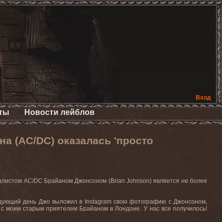
Вход
ты
Новости лейблов
а (AC/DC) оказалась 'просто
калистом
AC
/
DC
Брайаном Джонсоном (
Brian
Johnson
) является не более
дующий день Джо выложил в Instagram свою фотографию с Джонсоном,
с моим старым приятелем Брайаном в Лондоне. У нас все получилось!