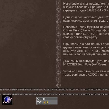
Некоторые фэны предположили,
выпусков телешоу Брайана "A L
карьеры в рядах JAMES GANG и 
Однако через несколько дней У
развлекались вместе, мы ведь, в
Новость о новом музыкальном на
Стиви Янга (Stevie Young) сф
создают (или хотя бы планиру
своему покойному брату.
Официально о дальнейших планах
группе очень непросто – один 
покинули Джонсон, Радд и басис
или же история популярнейшей 
Джонсон был вынужден уйти из A
N' ROSES Эксл Роуз (Axl Rose).
Уильямс решил выйти на пенсию
также вернулся в AC/DC и появи