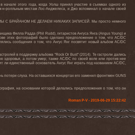
начале этого года, когда Уолш принял участие в съемках одного из
ок-н-ролльным местам Лос-Анджелеса, и Джо вспоминал о начале своей
 – МЫ С БРАЙАНОМ НЕ ДЕЛАЕМ НИКАКИХ ЗАПИСЕЙ. Мы просто немного
нщика Филла Радда (Phil Rudd), гитаристов Ангуса Янга (Angus Young) и
снове этих фотографий было сделано предположение о том, что AC/DC
лялись сообщения о том, что Ангус Янг посвятит новый альбом AC/DC
тролей в поддержку альбома "Rock Or Bust" (2014). Те гастроли дались
ию здоровья, а потом умер; также AC/DC по своей воле или против нее
жит ли единственный основатель Ангус Янг играть под названием AC/DC,
вень потери слуха. На оставшихся концертах его заменил фронтмен GUNS
ография, на основании которой делались предположения о том, что он
Roman P-V - 2019-06-29 15:22:42