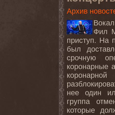
Архив новост
Вокал
Фил М
приступ. На 
был доставл
срочную оп
коронарные а
коронарной
разблокиров
нее один ил
группа отме
которые дол