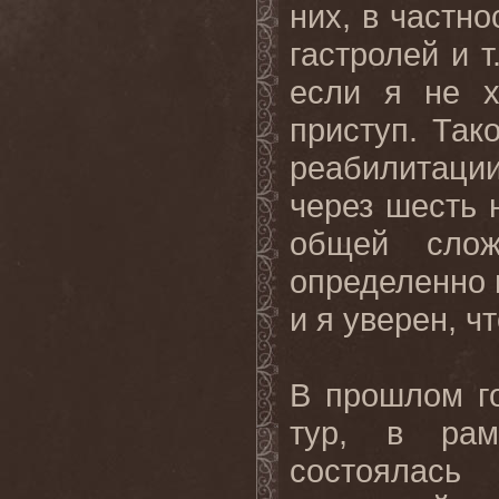
них, в частно
гастролей и т
если я не х
приступ. Так
реабилитаци
через шесть 
общей слож
определенно 
и я уверен, чт
В прошлом г
тур, в рам
состоялась