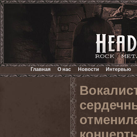
Главная
О нас
Новости
Интервью
Вокалис
сердечны
отменил
концерт