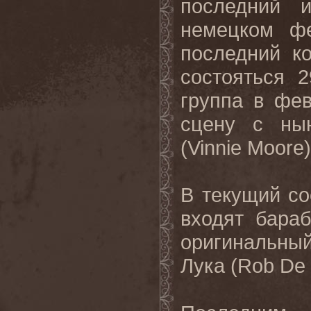
последний 
немецком фе
последний к
состояться 
группа в фе
сцену с ны
(Vinnie Moore)
В текущий с
входят бара
оригинальный
Лука (Rob De 