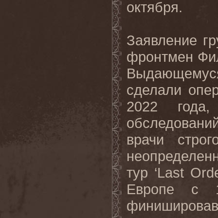
октября.
Заявление гр
фронтмен Фил
Выдающемус
сделали опер
2022 года,
обследовани
врачи строг
неопределен
тур ‘Last Or
Европе с 
финишировав 