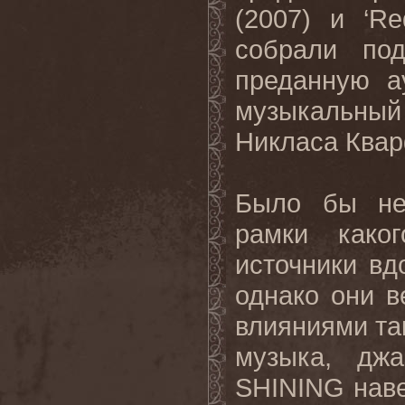
(2007) и ‘
Re
собрали по
преданную а
музыкальны
Никласа Квар
Было бы не
рамки како
источники вд
однако они 
влияниями та
музыка, дж
SHINING
нав