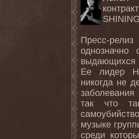
контрак
SHININ
Пресс-рели
однозначно 
выдающихся 
Ее лидер Н
никогда не д
заболевания 
так что та
самоубийств
музыке групп
среди которы