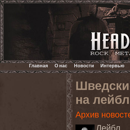
Главная
О нас
Новости
Интервью
Шведски
на лейбл
Архив новост
Лейб