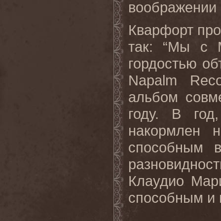
воображении 
Кварфорт про
так: “Мы с 
гордостью об
Napalm
Reco
альбом совм
году. В год
накормлен 
способным в
разновиднос
Клаудио Мар
способным и 