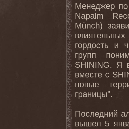
Менеджер по
Napalm
Rec
M
ü
nch
) заяв
влиятельных
гордость и 
групп пони
SHINING
. Я 
вместе с
SHI
новые терр
границы”.
Последний ал
вышел 5 янв