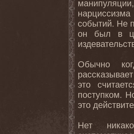
манипуляции
нарциссизм
событий. Не п
он был в це
издевательств
Обычно ког
рассказывает
это считает
поступком. Н
это действите
Нет никак