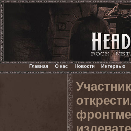
Главная
О нас
Новости
Интервью
Участни
открест
фронтме
издевате