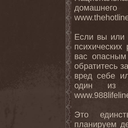
домашнего 
www.thehotlin
Если вы или к
психических 
вас опасным
обратитесь з
вред себе и
один из 
www.988lifelin
Это единст
планируем де