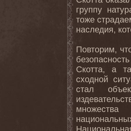
группу нату
тоже страдае
наследия, кот
Повторим, чт
безопаснос
Скотта, а т
сходной ситу
стал объе
издевательст
множеств
националь
Национальн