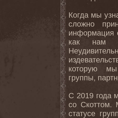
Когда мы узн
сложно при
информация о
как нам к
Неудивитель
издевательст
которую мы
группы, парт
С 2019 года 
со Скоттом. 
статусе груп