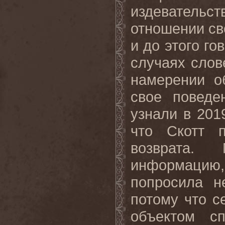
издеватель
отношении св
и до этого г
случаях слов
намерении о
свое поведе
узнали в 201
что Скотт п
возврата.
информацию
попросила н
потому что с
объектом с