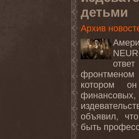
детьми
Архив новост
Амери
NEUR
ответ
фронтменом 
котором он
финансовы
издевательс
объявил, чт
быть профес