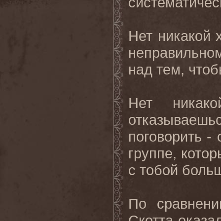
систематичес
Нет никакой 
неправильно
над тем, что
Нет никак
отказываешь
поговорить -
группе, кото
с тобой боль
По сравнени
Скотта оказа