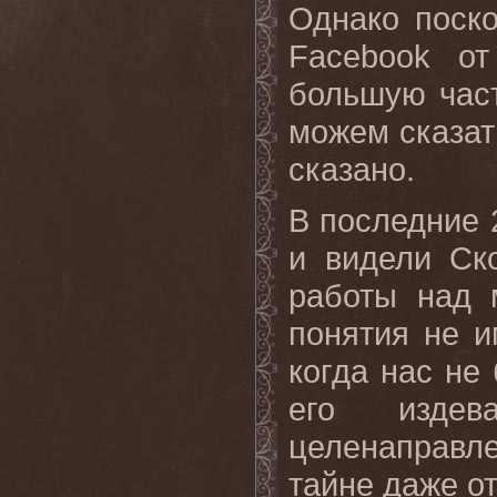
Однако поск
Facebook от
большую час
можем сказать
сказано.
В последние 
и видели Ско
работы над 
понятия не и
когда нас не
его издев
целенаправл
тайне даже о