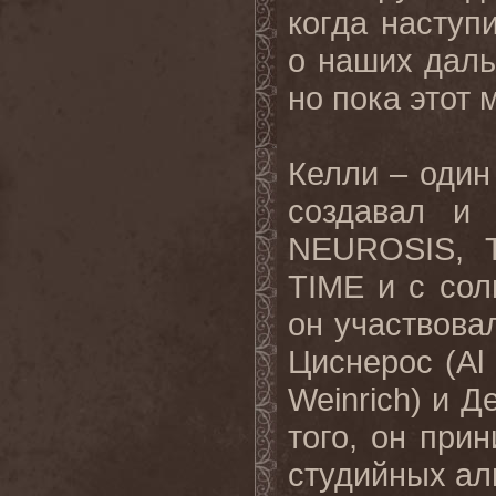
когда насту
о наших дал
но пока этот 
Келли – один
создавал и
NEUROSIS, 
TIME и с сол
он участвов
Циснерос (Al 
Weinrich) и Д
того, он при
студийных а