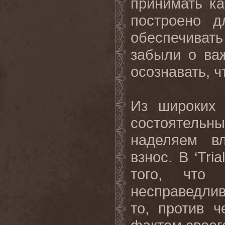
принимать к
построено д
обеспечиват
забыли о ва
осознавать, 
Из широких 
состоятельны
наделяем в
взнос. В ‘Tri
того, что
несправедлив
то, против 