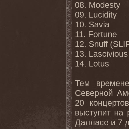
08. Modesty
09. Lucidity
10. Savia
11. Fortune
12. Snuff (SL
13. Lascivious
14. Lotus
Тем времен
Северной Аме
20 концерто
выступит на 
Далласе и 7 