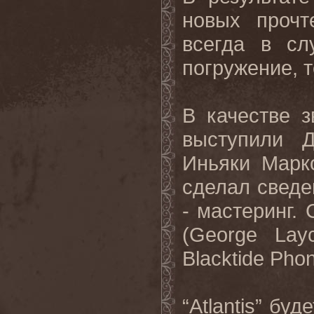
новых проч
всегда в сл
погружение, 
В качестве з
выступили Д
Иньяки Марко
сделал сведен
- мастеринг.
(George Lay
Blacktide Phon
“Atlantis” бу