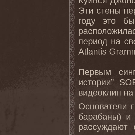
Куинси Джон
Эти стены пе
году это бы
расположила
период на св
Atlantis Gram
Первым синг
истории” SOE
видеоклип на
Основатели г
барабаны) и 
рассуждают 