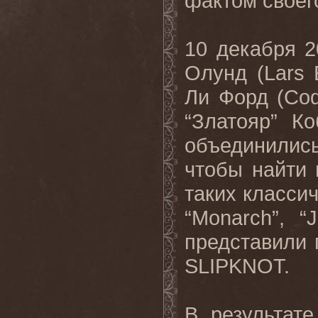
фактом своег
10 декабря 2
Олунд (Lars 
Ли Форд (Cod
“Златояр” Коб
объединилис
чтобы найти
таких классич
“Monarch”, “
представили 
SLIPKNOT.
В результат