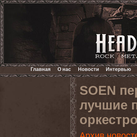
Главная
О нас
Новости
Интервью
SOEN пе
лучшие 
оркестр
Архив новост