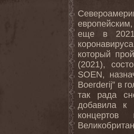
Североаме
европейским
еще в 2021
коронавирус
который прой
(2021), сост
SOEN, назна
Boerderij” в 
так рада сн
добавила к 
концертов
Великобритан