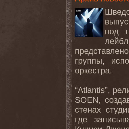
Шведс
выпус
под н
лейбл
представле
группы, исп
оркестра.
“Atlantis”, р
SOEN, созда
стенах студи
где записыв