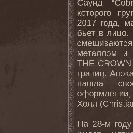
Саунд “
Cob
которого гр
2017 года, м
бьет в лицо.
смешиваютс
металлом и 
THE
CROWN
границ. Апок
нашла св
оформлении, 
Холл (
Christia
На 28-м году