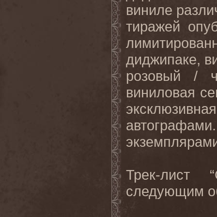
виниле разли
тиражей опу
лимитирован
диджипаке
, 
розовый
/
виниловая се
эксклюзивная
автографами
экземплярам
Трек
-
лист
следующим о