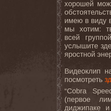
хорошей мож
обстоятельст
имею в виду 
мы хотим: т
всей группо
услышите зде
яростной энер
Видеоклип н
посмотреть
з
“Cobra Spe
(
первое ли
диджипаке и