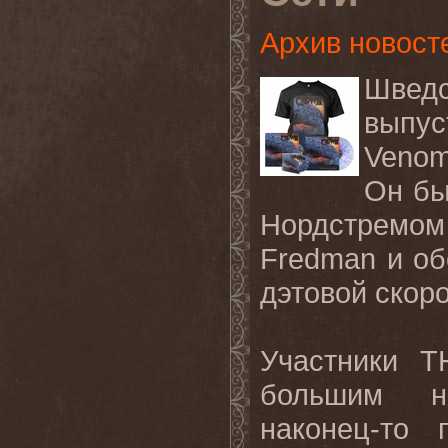
Архив новост
Шведс
выпу
Veno
Он бы
Нордстремом
Fredman
и об
дэтовой скоро
Участники
T
большим н
наконец-то 