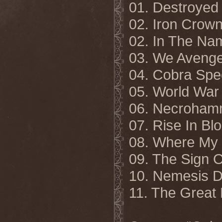
01. Destroye
02. Iron Crow
02. In The Na
03. We Avenge
04. Cobra Sp
05. World War
06. Necroham
07. Rise In Bl
08. Where My 
09. The Sign 
10. Nemesis D
11. The
Great