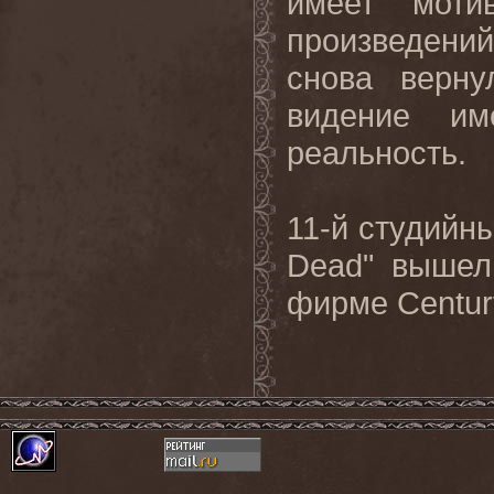
имеет моти
произведени
снова верн
видение им
реальность.
11-й студийн
Dead" вышел
фирме Centur