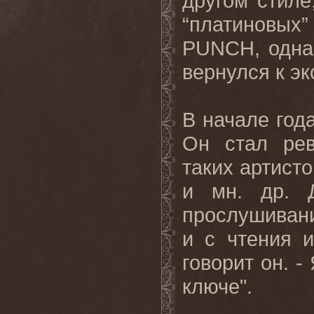
другом стиле
“платиновы
PUNCH, однак
вернулся к э
В начале года
Он стал рев
таких артис
и мн. др. 
прослушиван
и с чтения и
говорит он. -
ключе".