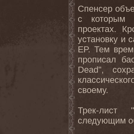
Спенсер объе
с которым 
проектах. К
установку и 
EP. Тем вре
прописал ба
Dead", сох
классическо
своему.
Трек-лист 
следующим о