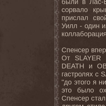
были в Лас-
сорвало кры
прислал сво
Уилл - один 
коллаборация
Спенсер впер
От SLAYER о
DEATH и OB
гастролях с 
"до этого я н
это было ох
Спенсер стал