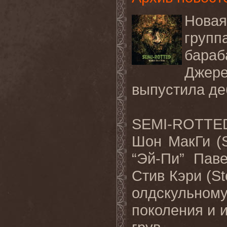
Новая
групп
бара
Джер
выпустила де
SEMI-ROTTED
Шон МакГи (
“Эй-Пи” Паве
Стив Кэри (St
олдскульному
поколения и 