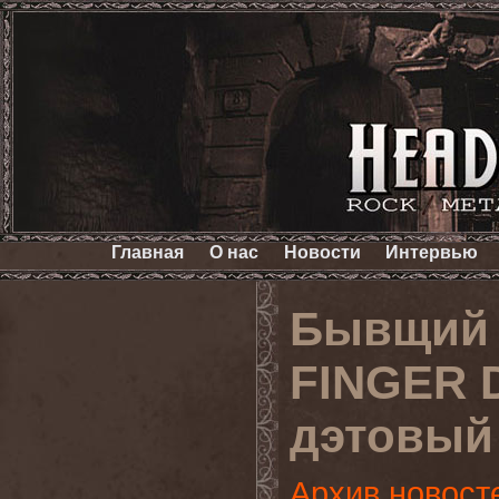
Главная
О нас
Новости
Интервью
Бывщий 
FINGER 
дэтовый
Архив новост