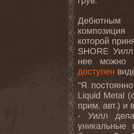
грув.
Дебютным 
композиция 
которой прин
SHORE Уилл 
нее можно 
доступен
виде
"Я постоянн
Liquid Metal 
прим. авт.) и
- Уилл дела
уникальные 