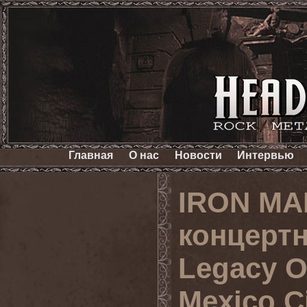
Главная
О нас
Новости
Интервью
IRON MA
концертн
Legacy Of
Mexico Ci