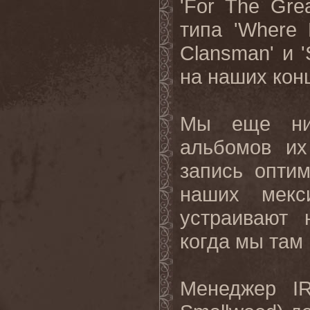
'
For
The
Grea
типа '
Where
Clansman
' и '
на наших конц
Мы еще ник
альбомов их
запись опти
наших мекс
устраивают 
когда мы там 
Менеджер
I