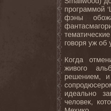
Smallwood
) д
программой ‘
фэны обож
фантасмаго
тематически
говоря уж об 
Когда отмен
живого аль
решением, и
сопродюсер
идеально за
человек, кот
Мехико.