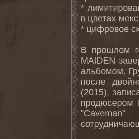
* лимитиров
в цветах мек
* цифровое с
В прошлом г
MAIDEN
заве
альбомом. Гр
после двойн
(2015), запис
продюсером 
"
Caveman
сотрудничающ