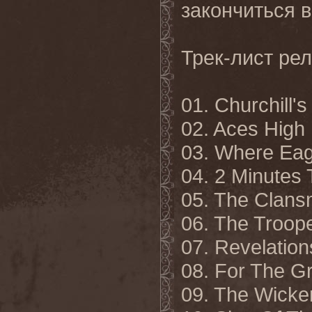
закончиться 
Трек-лист ре
01. Churchill'
02. Aces High
03. Where Eag
04. 2 Minutes 
05. The Clan
06. The Troop
07. Revelation
08. For The G
09. The Wicke