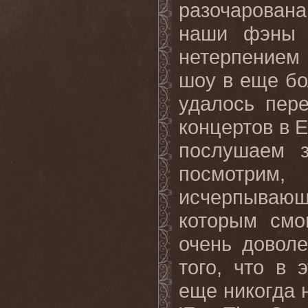
разочарован
наши фэны 
нетерпением
шоу в еще бо
удалось пер
концертов в Е
послушаем з
посмотрим,
исчерпываю
которым смо
очень доволе
того, что в 
еще никогда 