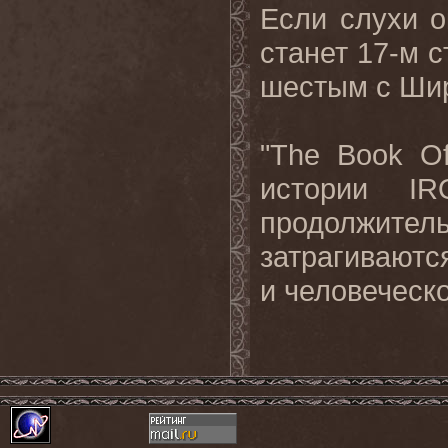
Если
слухи
о
станет
17-
м
с
шестым
с
Ши
"
The
Book
O
истории
IR
продолжитель
затрагиваютс
и человеческ