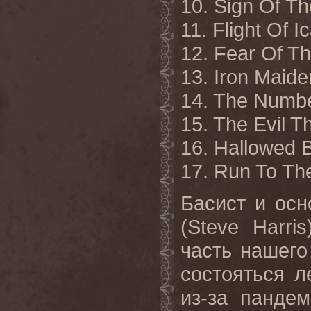
10. Sign Of T
11. Flight Of I
12. Fear Of T
13. Iron Maide
14. The Numbe
15. The Evil 
16. Hallowed
17. Run To The
Басист и ос
(
Steve
Harris
часть нашего 
состояться л
из-за панде