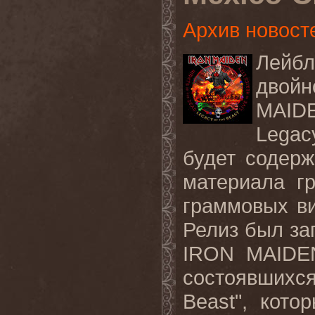
Архив новост
Лей
двой
MAID
Legac
будет содерж
материала гр
граммовых в
Релиз был за
IRON
MAIDE
состоявшихс
Beast
", кото