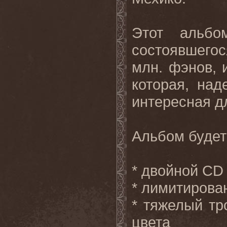
Этот альб
состоявшегос
млн. фэнов, 
которая, над
интересная дл
Альбом будет
* двойной
CD
* лимитиров
* тяжелый тр
цвета