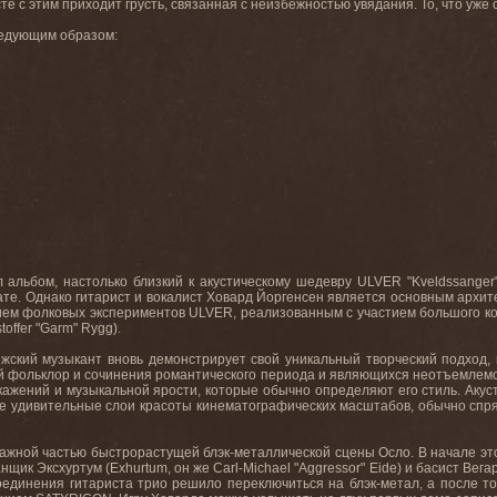
те с этим приходит грусть, связанная с неизбежностью увядания. То, что уже 
ледующим образом:
 альбом, настолько близкий к акустическому шедевру ULVER "Kveldssanger" (
те. Однако гитарист и вокалист Ховард Йоргенсен является основным архитек
м фолковых экспериментов ULVER, реализованным с участием большого кол
offer "Garm" Rygg).
ский музыкант вновь демонстрирует свой уникальный творческий подход, 
й фольклор и сочинения романтического периода и являющихся неотъемлемой
скажений и музыкальной ярости, которые обычно определяют его стиль. Ак
е удивительные слои красоты кинематографических масштабов, обычно спря
важной частью быстрорастущей блэк-металлической сцены Осло. В начале э
анщик Эксхуртум (
Exhurtum
, он же Carl
-
Michael
"
Aggressor
" Eide
) и басист Вега
оединения гитариста трио решило переключиться на блэк-метал, а после то