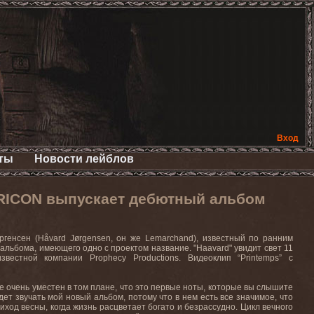
Вход
ты
Новости лейблов
YRICON выпускает дебютный альбом
генсен (Håvard Jørgensen, он же Lemarchand), известный по ранним
 альбома, имеющего одно с проектом название. "Haavard" увидит свет 11
известной компании Prophecy
Productions
. Видеоклип “
Printemps” с
же очень уместен в том плане, что это первые ноты, которые вы слышите
ет звучать мой новый альбом, потому что в нем есть все значимое, что
иход весны, когда жизнь расцветает богато и безрассудно. Цикл вечного