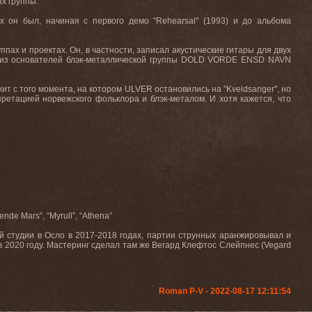
х группы.
ых он был, начиная с первого демо "
Rehearsal
" (1993) и до альбома
пах и проектах. Он, в частности, записал акустические гитары для двух
м из основателей блэк-металлической группы DOLD
VORDE
ENSD
NAVN
 с того момента, на котором ULVER остановились на "Kveldsanger", но
ретацией норвежского фольклора и блэк-металом. И хотя кажется, что
de Mars”, “Myrull”, “Athena”
й студии в Осло в 2017-2018 годах, партии струнных аранжировывал и
 2020 году. Мастеринг сделал там же Вегард Клефтос Слейпнес (Vegard
Roman P-V - 2022-08-17 12:11:54