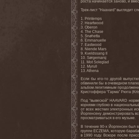
роста начинается заново, и вмес
Трек-лист "Haavard" выглядит с
1. Printemps
2. Heartwood
3. Oberon
4. The Chase
5. Snøhetta
6. Emmanuelle
7. Eastwood
8. Niende Mars
9. Kveldssang II
10. Sørgemarsj
11. Mot Soleglad
12. Myrull
13. Athena
Если бы кто-то другой выпустил
обвинили бы в очевидном плагиа
альбом легитимным продолжение
Кристоффера “Гарма” Рюгга (Krist
Под “вывеской” HAAVARD норвеж
корнями глубоко в национальны
от всех жестких электронных и
Йоргенсену демонстрировать вс
просматриваться в его музыке.
В течение 90-х Йоргенсен был 
группе ECZEMA
, которую бараб
в 1990 году. Вскоре после прис