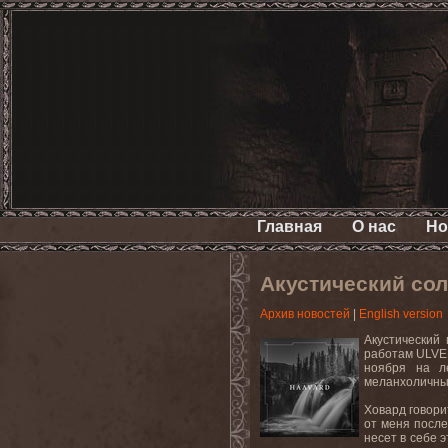
Главная
О нас
Но
Акустический со
Архив новостей
|
English version
Акустический
работам ULVER
ноября на л
меланхоличны
Ховард говори
от меня после
несет в себе 