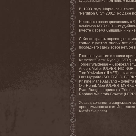
существование под новым наз
В 1993 году Йоргенсен также 
"
Perdition
City
" (2001), но даже п
Несколько разочаровавшись в бл
альбомов MYRKUR
– студийног
вместе с тремя бывшими и нын
Сейчас страсть норвежца к темн
только с учетом многих лет оп
последнего здесь вовсе нет, он в
Гостевое участие в записи прин
Kristoffer "Garm" Rygg (ULVER) – 
Torgeir Waldemar – бэк-вокал в “
Anders Møller (ULVER, NIDINGR,
Tore Ylwizaker (ULVER) – клави
Lars Nygaard (SOLEFALD, BORKN
Kristine Marie Aasvang – флейта в
Ole-Henrik Moe (ULVER, MYRKUR) –
Evan Runge – скрипка в “Printemps
Raphael Weinroth-Browne (LEPROU
Ховард сочинял и записывал ма
программировал сам Йоргенсен.
Kleftås Sleipnes).