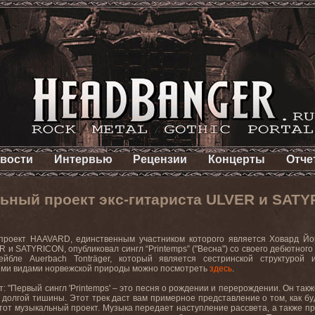
вости
Интервью
Рецензии
Концерты
Отче
льный проект экс-гитариста ULVER и SAT
 проект HAAVARD, единственным участником которого является Ховард Йор
 и SATYRICON, опубликовал сингл “Printemps” ("Весна") cо своего дебютного
ейбле Auerbach
Tontr
ä
ger
, который является сестринской структурой 
ми видами норвежской природы можно посмотреть
здесь
.
т: "Первый сингл 'Printemps' – это песня о рождении и перерождении. Он так
 долгой тишины. Этот трек даст вам примерное представление о том, как буд
этот музыкальный проект. Музыка передает наступление рассвета, а также пр