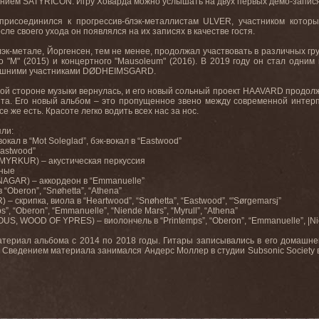
ванием SATYRICON
. Игру Ховарда можно услышать на двух первых демо-запися
присоединился к прогрессив-блэк-металлистам ULVER
, участником котор
осле своего ухода он появлялся на их записях в качестве гостя.
эк-метале, Йоргенсен, тем не менее, продолжал участвовать в различных груп
о "
M
" (2015) и концертного "
Mausoleum
" (2016). В 2019 году он стал одни
ешними участниками D
Ø
DHEIMSGARD
.
ой стороне музыки вернулась, и его новый сольный проект
HAAVARD продолжит
ыта. Его новый альбом – это пропущенное звено между современной интерп
се же есть. Красоте легко водить всех нас за нос.
яли:
вокал в “Mot Soleglad”, бэк-вокал в “Eastwood”
Eastwood”
 MYRKUR) – акустическая перкуссия
шные
AGAR) – аккордеон в “Emmanuelle”
 “Oberon”, “Snøhetta”, “Athena”
 скрипка, виола в “Heartwood”, “Snøhetta”, “Eastwood”, “'Sørgemarsj”
”, “Oberon”, “Emmanuelle”, “Niende Mars”, “Myrull”, “Athena”
S, WOOD OF YPRES) – виолончель в “Printemps”, “Oberon”, “Emmanuelle”, |Nien
териал альбома с 2014 по 2018 годы. Гитары записывались в его домашне
 Сведением материала занимался Андерс Моллер в студии Subsonic Society в