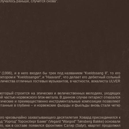
случалось раньше, случится снова".
1996), и в него входил бы трек под названием “Kveldssang II”, то его
тором и "Kveldssanger", и "Haavard", что делает его дебютный сольный
ичества отличных гостевых музыкантов, в частности, вокалиста ULVER
который строится на эпических и величественных мелодиях, уходящих
 частью норвежского блэк-метала. В данном случае гитарист отказался
устические и преимущественно инструментальные композиции позволяют
танные в глубине – и норвежские фьорды и фьельды вновь стали четко
того чрезвычайно захватывающего десятилетия Ховард присоединился к
рд “Уоргод” Торснсберг Бакке” (
Vegard
"
Wargod
"
T
ø
nsberg
Bakke
) основали
го, как в составе появился фронтмен Сатир (
Satyr
), квартет продолжил