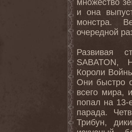
множество зе
и она выпус
монстра. 
очередной ра
Развивая 
SABATON
,
Короли Войны
Они быстро с
всего мира, 
попал на 13-
парада. Чет
Трибун, дик