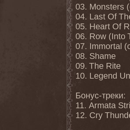
03. Monsters (
04. Last Of Th
05. Heart Of R
06. Row (Into
07. Immortal (
08. Shame
09. The Rite
10. Legend Un
Бонус
-
треки
:
11. Armata S
12. Cry Thund