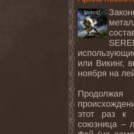
Зак
мета
сост
SERE
использующи
или Викинг, 
ноября на л
Продолжая 
происхожден
этот раз к 
союзница – 