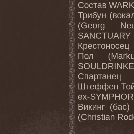
Состав
WARK
Трибун
(
вока
(Georg Ne
SANCTUARY
Крестоносец
Пол
(Marku
SOULDRINKE
Спартанец
Штеффен То
ex-SYMPHORC
Викинг
(
бас
)
(Christian R