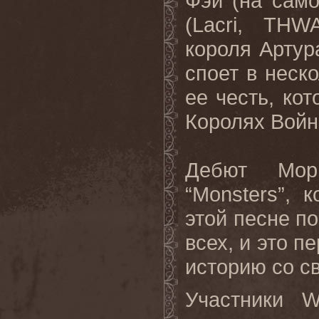
Фэй (на само
(
Lacri
,
THW
короля Артур
споет в неск
ее честь, кот
Королях Войн
Дебют Мор
“
Monsters
”, 
этой песне по
всех, и это 
историю со св
Участники
W