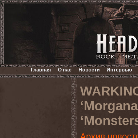
Главная
О нас
Новости
Интервью
WARKING
‘Morgana
‘Monster
Архив новост