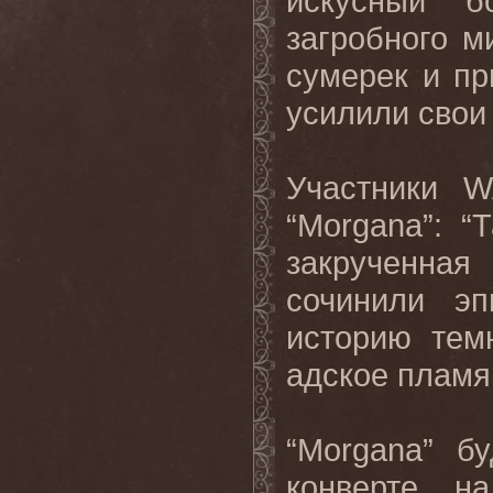
искусный б
загробного м
сумерек и пр
усилили свои
Участники
W
“
Morgana
”: “
закрученна
сочинили эп
историю тем
адское пламя
“
Morgana
” б
конверте, н