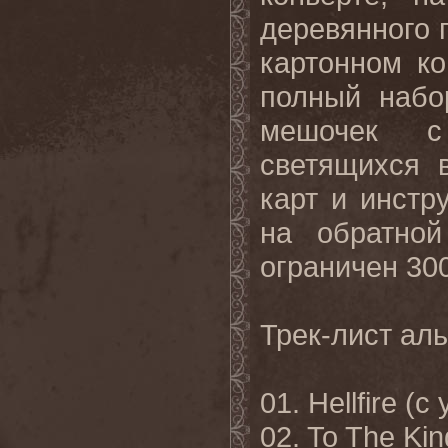
деревянного 
картонном ко
полный набо
мешочек 
светящихся 
карт и инстр
на обратной
ограничен 30
Трек-лист ал
01.
Hellfire (
с 
02. To The Kin