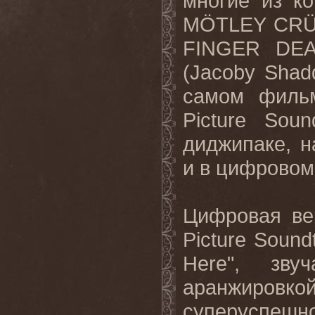
многие из к
M
Ö
TLEY
CR
FINGER
DE
(
Jacoby
Shad
самом фильм
Picture
Soun
диджипаке, н
и в цифровом
Цифровая ве
Picture
Sound
Here
", зву
аранжировко
суперуспешн