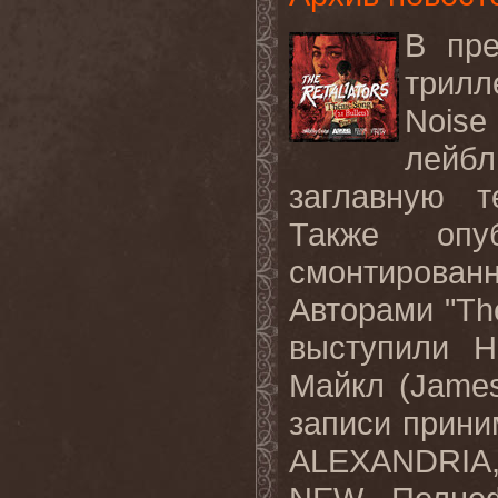
В
пр
трилл
Noise
лейбл
заглавную 
Также
опу
смонтирован
Авторами
"Th
выступили
Н
Майкл
(James
записи
прини
ALEXANDRIA,