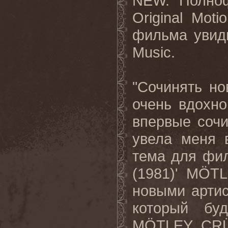
NEW.
Полно
Original Moti
фильма
увид
Music.
"Сочинять н
очень вдохно
впервые сочи
увела меня 
тема для фил
(1981)'
M
Ö
T
новыми артис
который бу
M
Ö
TLEY
CR