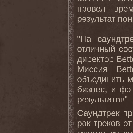
провел вре
результат по
"На саундтре
отличный сос
директор
Bett
Миссия
Bett
объединить 
бизнес, и ф
результатов".
Саундтрек пр
рок-треков о