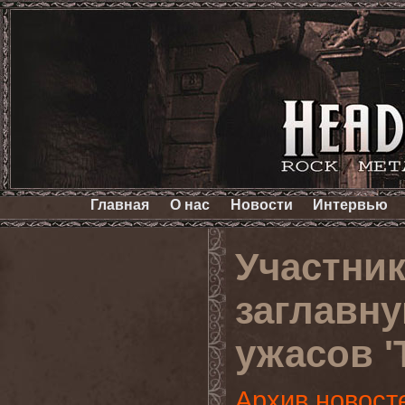
Главная
О нас
Новости
Интервью
Участник
заглавн
ужасов 'T
Архив новост