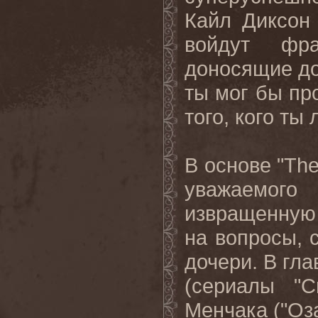
Кайл Диксон
войдут фр
доносящие до
ты мог бы пр
того, кого т
В основе "
Th
уважаемог
извращенную 
на вопросы, 
дочери. В гл
(сериалы "
Менчака ("Оза