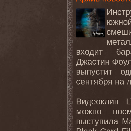
Инст
южно
смеши
метал
входит ба
Джастин Фоул
выпустит о
сентября на 
Видеоклип
можно
посм
выступила М