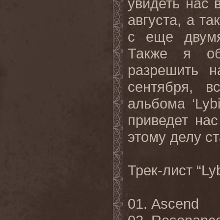
увидеть нас в
августа, а так
с еще двум
Также я о
разрешить 
сентября, в
альбома ‘
Lyb
приведет нас
этому делу ст
Трек-лист “
Ly
01.
Ascend