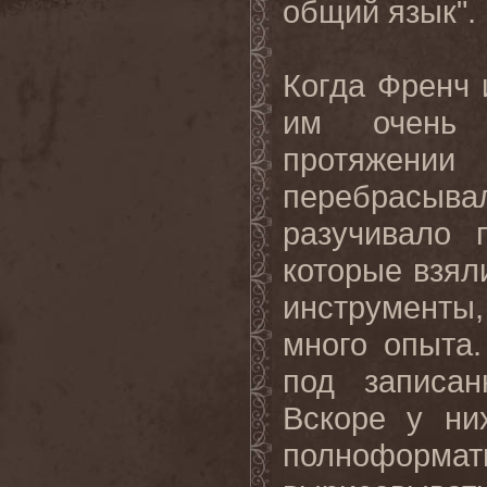
общий язык".
Когда Френч 
им очень 
протяжени
перебрасыв
разучивало 
которые взяли
инструменты, 
много опыта.
под записа
Вскоре у ни
полнофор