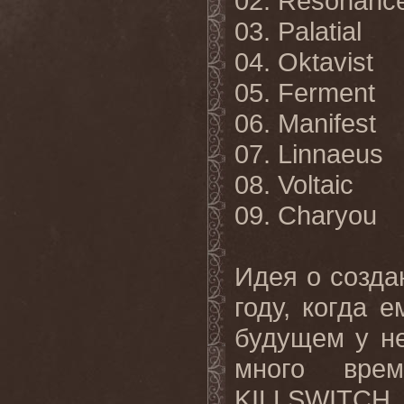
02.
Resonanc
03.
Palatial
04.
Oktavist
05.
Ferment
06.
Manifest
07.
Linnaeus
08.
Voltaic
09.
Charyou
Идея о созда
году, когда 
будущем у не
много вре
KILLSWITC