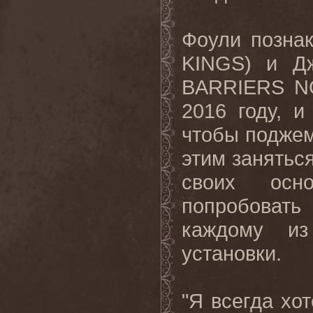
Фоули позна
KINGS) и Д
BARRIERS N
2016 году, и
чтобы поджем
этим занятьс
своих осн
попробовать
каждому из
установки.
"Я всегда хо