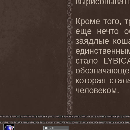
вырисовывать
Кроме того, т
еще нечто о
заядлые коша
единственны
стало LYBIC
обозначающе
которая ста
человеком.