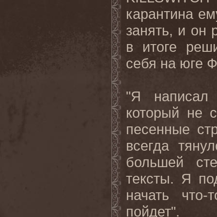
карантина ем
занять, и он
в итоге реш
себя на юге 
"Я написал 
который не 
песенные стр
всегда тяну
большей сте
тексты. Я п
начать что-
пойдет".