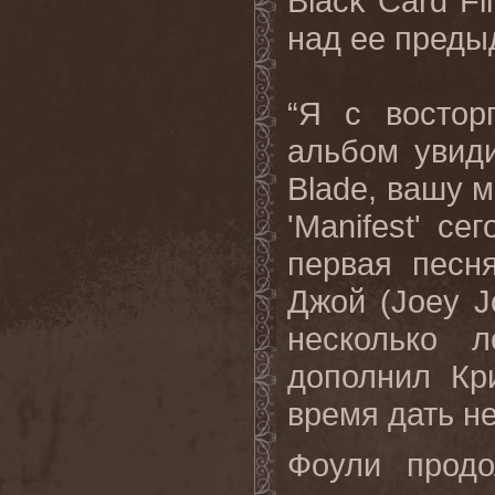
Black
Card
Fi
над ее преды
“Я с востор
альбом увид
Blade
, вашу м
'
Manifest
' се
первая песня
Джой (
Joey
J
несколько л
дополнил Кр
время дать не
Фоули продо