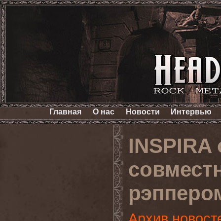
Главная
О нас
Новости
Интервью
INSPIRA
совмест
рэпперо
Архив новост