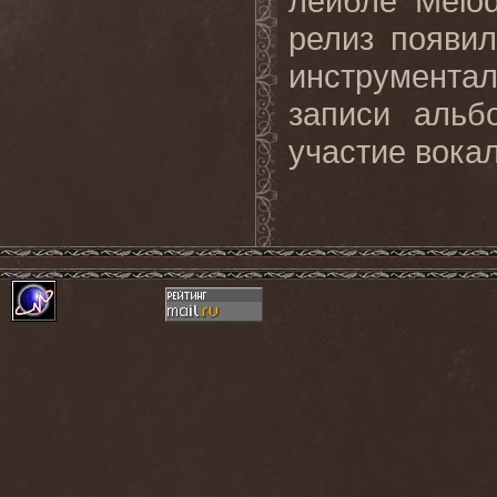
лейбле Melo
релиз появи
инструмента
записи альб
участие вока