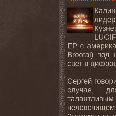
Калин
лиде
Куз
LUCIF
EP с америк
Brootal) под 
свет в цифро
Сергей говори
случае, дл
талантлив
человечищем,