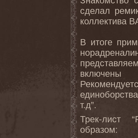
Знакомство 
сделал ремик
коллектива B
В итоге при
норадрена
представля
включены и
Рекомендует
единоборства
т.д”.
Трек-лист 
образом: