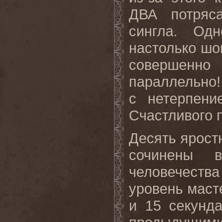
ДВА потряс
сингла. Од
настолько шо
совершенно
параллельно!
с нетерпени
Счастливого п
Десять ярост
сочинены 
человечеств
уровень маст
и 15 секунда