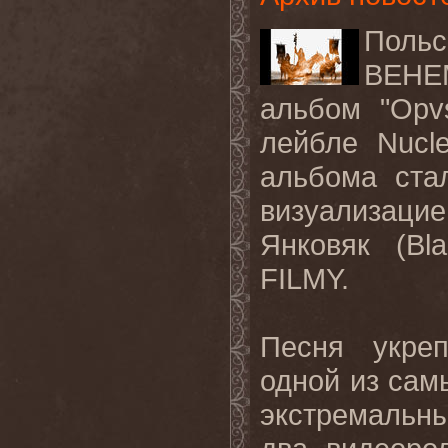
Пол
BEHE
альбом "Opv
лейбле Nucle
альбома ста
визуализацие
Янковяк (Bl
FILMY.
Песня укре
одной из са
экстремальны