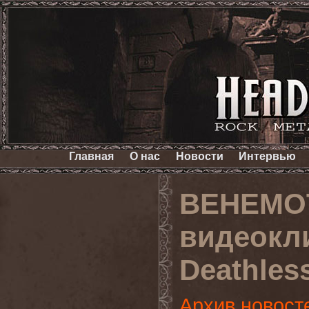
Главная
О нас
Новости
Интервью
BEHEMOT
видеокли
Deathles
Архив новост