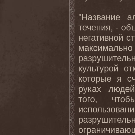
"Название а
течения, - об
негативной с
максимал
разрушитель
культурой о
которые я с
руках людей
того, что
использова
разрушительн
ограничивающ