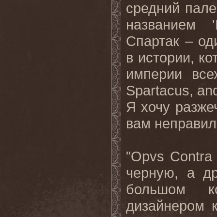
средний пале
названием '
Спартак – од
в истории, к
империи все
Spartacus, and
Я хочу разже
вам неправиль
"Opvs Contra
черную, а д
большом ко
дизайнером 