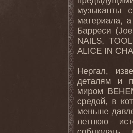
предыдущими
музыканты с
материала, 
Барреси (Joe
NAILS, TOO
ALICE IN CHA
Нергал, изв
деталям и п
миром BEHEM
средой, в ко
меньше давле
летнюю ис
соблюдать 