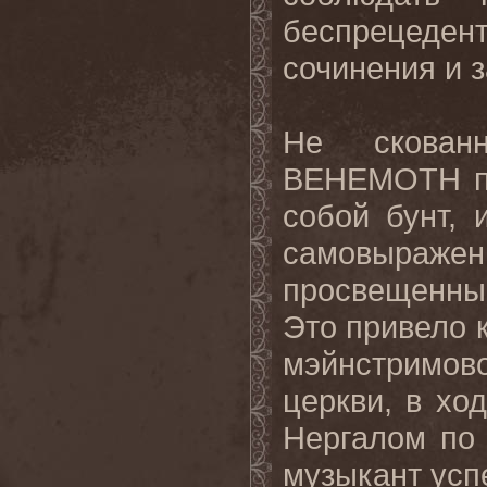
беспрецеден
сочинения и з
Не скованн
BEHEMOTH пр
собой бунт, 
самовыражен
просвещенны
Это привело 
мэйнстримово
церкви, в хо
Нергалом по 
музыкант усп