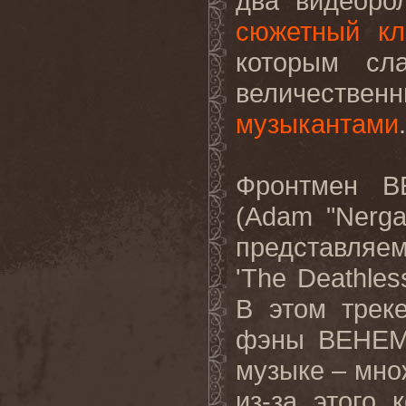
два видеоро
сюжетный кл
которым сл
величествен
музыкантами
.
Фронтмен B
(Adam "Nerga
представляем
'The Deathle
В этом трек
фэны BEHEM
музыке – мно
из-за этого