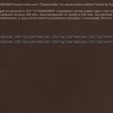
REMEMBER
выпустили
сингл
"Degenerates"
на
своем
новом
лейбле
Fueled By R
дый из релизов
A
DAY
TO
REMEMBER
становился хитом номер один в хит-п
, набрали больше 400 млн. прослушиваний на
Spotify
и 500 млн. просмотров
кобритании), а туры по континенту неизменно проходят с аншлагами. Все это 