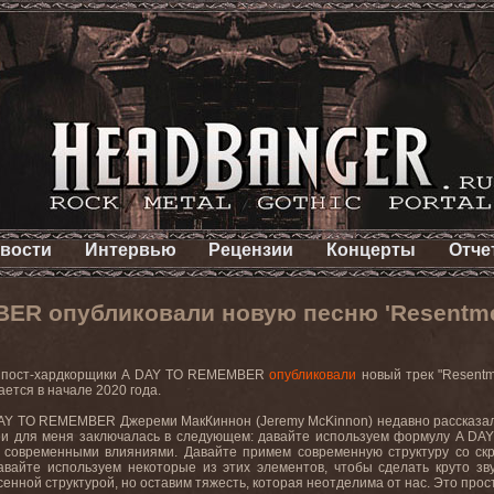
вости
Интервью
Рецензии
Концерты
Отче
ER опубликовали новую песню 'Resentme
 пост-хардкорщики
A
DAY
TO
REMEMBER
опубликовали
новый трек "
Resentm
ается в начале 2020 года.
AY
TO
REMEMBER
Джереми МакКиннон (
Jeremy
McKinnon
) недавно рассказ
теи для меня заключалась в следующем: давайте используем формулу
A
DA
 современными влияниями. Давайте примем современную структуру со с
 Давайте используем некоторые из этих элементов, чтобы сделать круто 
енной структурой, но оставим тяжесть, которая неотделима от нас. Это
прос