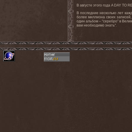
В
августе
этого
года
A DAY TO 
В последние несколько лет каж
более миллиона своих записей
один альбом – “серебро” в Вели
вам необходимо знать".