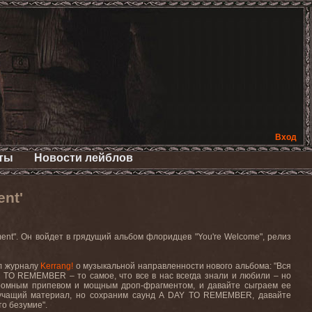
Вход
ты
Новости лейблов
nt'
ent
". Он войдет в грядущий альбом флоридцев "
You
'
re
Welcome
", релиз
ал журналу
Kerrang
!
о музыкальной направленности нового альбома: "Вся
Y
TO
REMEMBER
– то самое, что все в нас всегда знали и любили – но
кромным припевом и мощным дроп-фрагментом, и давайте сыграем ее
звучащий материал, но сохраним саунд
A
DAY
TO
REMEMBER
, давайте
то
безумие
".