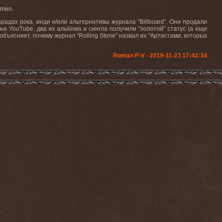
amen.
арадах рока, инди и/или альтернативы журнала “
Billboard
”. Они продали
 на
YouTube
, два их альбома и сингла получили “золотой” статус (а еще
объясняет, почему журнал “
Rolling
Stone
” назвал их "Артистами, которых
Roman P-V - 2019-11-23 17:42:34