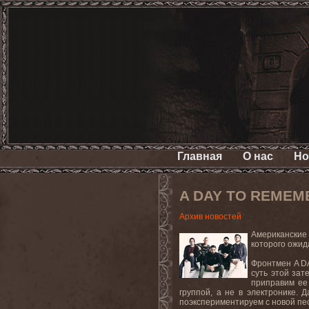
Главная
О нас
Но
A DAY TO REMEMB
Архив новостей
Американские
которого ожид
Фронтмен
A
D
суть этой за
приправим ее
группой, а не в электронике.
поэкспериментируем с новой пес