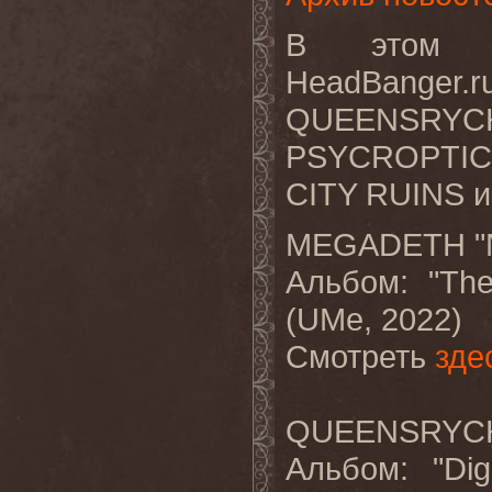
В этом в
HeadBanger.
QUEENSRYCH
PSYCROPTI
CITY RUINS и
MEGADETH "Nig
Альбом
: "Th
(UMe, 2022)
Смотреть
зде
QUEENSRYCHE
Альбом
: "Dig