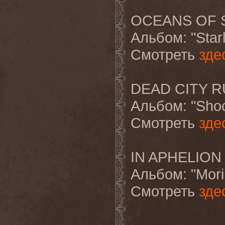
OCEANS OF S
Альбом
: "Sta
Смотреть
зде
DEAD CITY RU
Альбом
: "Sh
Смотреть
зде
IN APHELION "
Альбом
: "Mor
Смотреть
зде