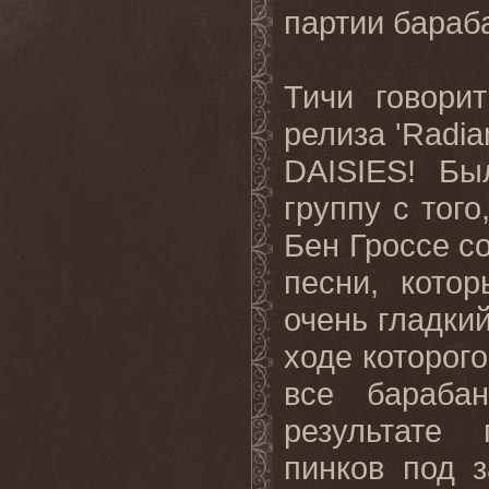
партии бараб
Тичи говори
релиза '
Radia
DAISIES
! Бы
группу с того
Бен Гроссе со
песни, кото
очень гладки
ходе которог
все бараба
результате
пинков
под