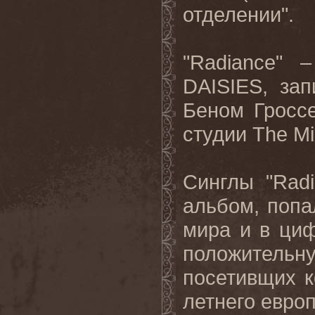
отделении".
"
Radiance
" 
DAISIES
, за
Беном Гроссе
студии
The
Mi
Синглы "
Rad
альбом, попа
мира и в ци
положительн
посетивщих 
летнего европ