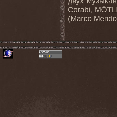
двух музыкан
Corabi
,
M
Ö
TL
(
Marco
Mendo