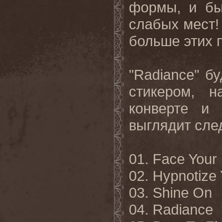
формы, и бы
слабых мест!
больше этих п
"
Radiance
" б
стикером, 
конверте и
выглядит
сле
01. Face Your
02. Hypnotize 
03. Shine On
04. Radiance