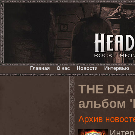
Главная
О нас
Новости
Интервью
THE DEA
альбом '
Архив новост
Интер