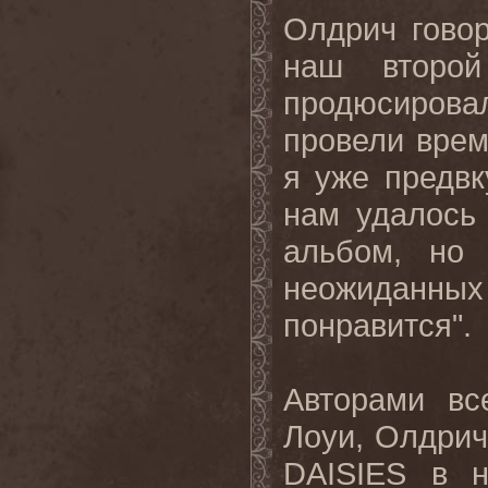
Олдрич говор
наш второй
продюсирова
провели врем
я уже предвк
нам удалось 
альбом
,
но
неожиданных
понравится
".
Авторами вс
Лоуи, Олдрич
DAISIES
в н