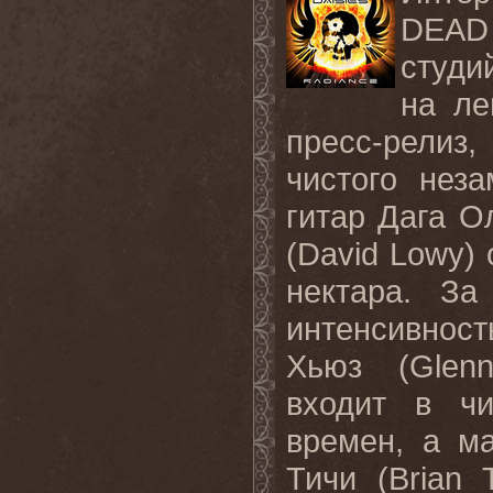
DEAD
студи
на л
пресс-релиз
чистого нез
гитар Дага О
(
David
Lowy
)
нектара. З
интенсивнос
Хьюз (
Glen
входит в чи
времен, а м
Тичи (
Brian