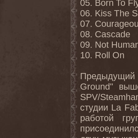
05. Born To Fl
06. Kiss The 
07. Courageo
08. Cascade
09. Not Huma
10. Roll On
Предыдущий
Ground"
выш
SPV/Steamh
студии
La
Fab
работой гр
присоединилс