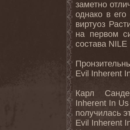
заметно отлич
однако в его
виртуоз Раст
на первом с
состава
NILE
Пронзительн
Evil
Inherent
I
Карл Санде
Inherent
In
Us
получилась э
Evil Inherent I