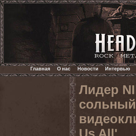
Главная
О нас
Новости
Интервью
Лидер N
сольный
видеоклип
Us All'