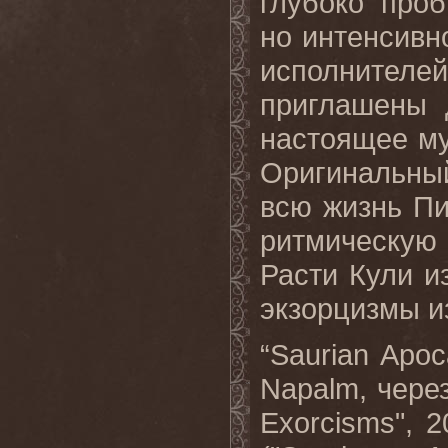
глубоко про
но интенсивн
исполнителе
приглашены 
настоящее му
Оригинальн
всю жизнь П
ритмическую 
Расти Кули и
экзорцизмы из
“
Saurian
Apoc
Napalm
, чере
Exorcisms
", 