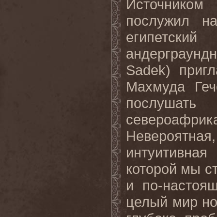
Источником
послужил н
египетский
андерграунд
Sadek
) приг
Махмуда Геч
послушат
североафрика
Невероятна
интуитивная
которой мы с
и по-настоя
целый мир но