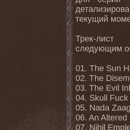
детализиров
текущий моме
Трек
-
лист
"S
следующим
о
01. The Sun H
02. The Disem
03. The Evil In
04. Skull Fuck 
05. Nada Zaa
06. An Altered
07. Nihil Empl