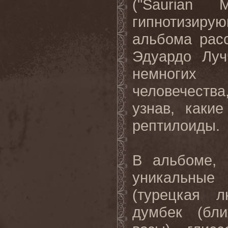
("
Saurian
M
гипнотизиру
альбома рас
Эдуардо Луч
немногих 
человечеств
узнав, каки
рептилоиды.
В альбоме, 
уникальные 
(турецкая л
думбек (бл