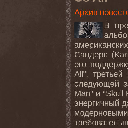
Архив новост
В
пр
альбо
американски
Сандерс
(Kar
его
поддержк
All",
третьей
следующей
з
Man”
и
“Skull 
энергичный д
модерновы
требовател