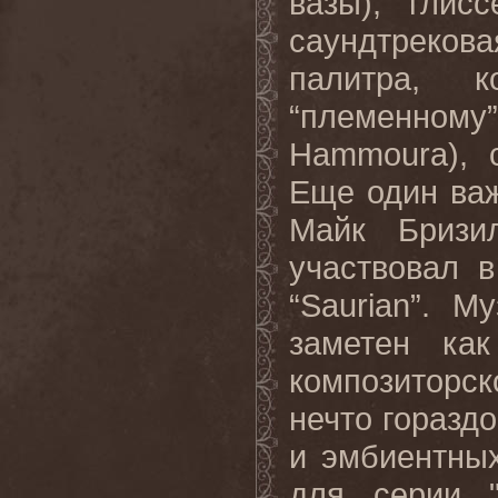
вазы), глис
саундтреков
палитра, к
“племенному
Hammoura), 
Еще один ва
Майк Бризил
участвовал 
“Saurian”. 
заметен ка
композиторско
нечто горазд
и эмбиентны
для серии 