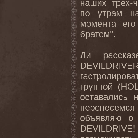
наших трех-
по утрам н
момента его
братом
".
Ли расска
DEVILDRIVE
гастролиров
группой (
HO
оставались 
перенесемс
объявляю о 
DEVILDRIVE