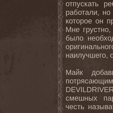
отпускать р
работали, но
которое он 
Мне грустно,
было необхо
оригинальног
наилучшего
,
Майк доба
потрясаю
DEVILDRIVE
смешных пар
честь называ