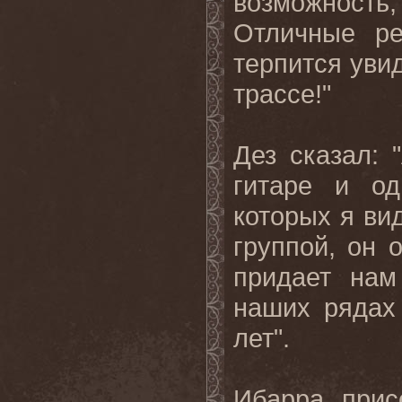
возможность
Отличные ре
терпится уви
трассе!"
Дез сказал: 
гитаре и од
которых я вид
группой, он 
придает нам
наших рядах
лет".
Ибарра прис