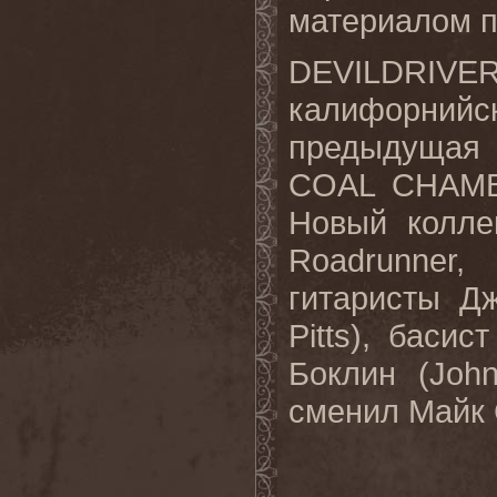
материалом п
DEVILDRIVE
калифорнийс
предыдущая
COAL CHAMBE
Новый колле
Roadrunner
гитаристы Д
Pitts), бас
Боклин (Joh
сменил Майк 