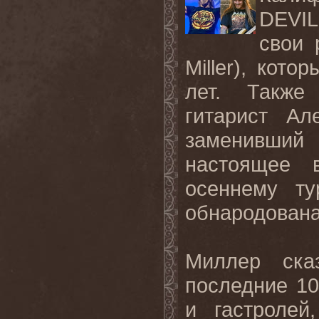
DEVI
свои 
Miller
), кото
лет. Такж
гитарист Ал
заменивший
настоящее
осеннему ту
обнародована
Миллер ска
последние 10
и гастролей