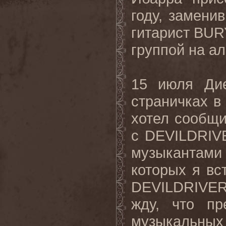
году, заменив
гитарист BUR
группой на аль
15 июля Дие
страничках в
хотел сообщи
с DEVILDRIV
музыкантам
которых я вс
DEVILDRIVER
жду, что п
музыкальных 