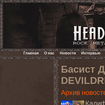
Главная
О нас
Новости
Интервью
Басист 
DEVILDR
Архив новост
Кали