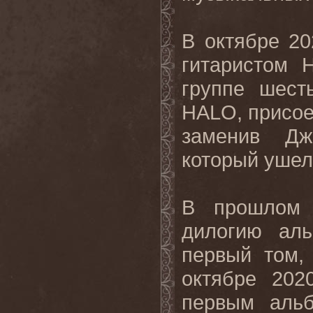
В октябре 2
гитаристом 
группе шест
HALO, присое
заменив Дж
который ушел 
В прошлом 
дилогию аль
первый том,
октябре 202
первым аль