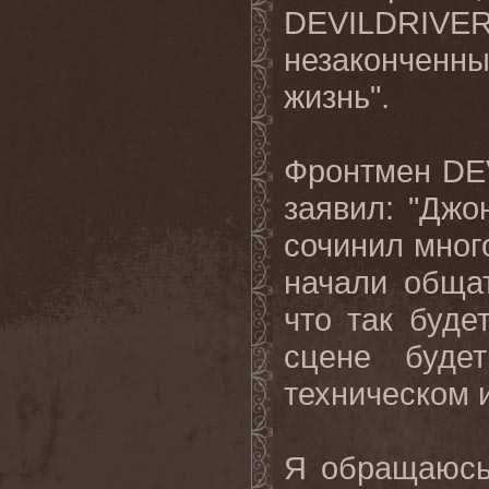
DEVILDRIVE
незаконченн
жизнь".
Фронтмен
DE
заявил: "Джо
сочинил мног
начали обща
что так буде
сцене буде
техническом 
Я обращаюсь