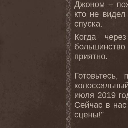
Джоном – пож
кто не видел
спуска.
Когда чере
большинство 
приятно.
Готовьтесь,
колоссальны
июля 2019 го
Сейчас
в
нас
сцены
!"