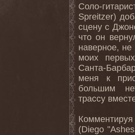
Соло-гитарис
Spreitzer
) до
сцену с Джоно
что он верн
наверное, не
моих первых
Санта-Барбару
меня к при
большим не
трассу вместе
Комментируя 
(
Diego
"
Ashes