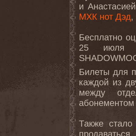
и Анастасие
МХК нот Дэд
,
Бесплатно оц
25 июля и
SHADOWMOO
Билеты для п
каждой из дв
между отд
абонементом 
Также стало
продаваться