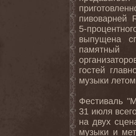
приготовл
пивоварней R
5-процентног
выпущена с
памятный 
организаторо
гостей главн
музыки летом
Фестиваль "M
31 июля всег
на двух сцен
музыки и мет