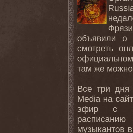
Russi
неда
Фрязи
объявили о 
смотреть он
официальном
там же можно
Все три дня
Media на сай
эфир с вы
расписани
музыкантов в