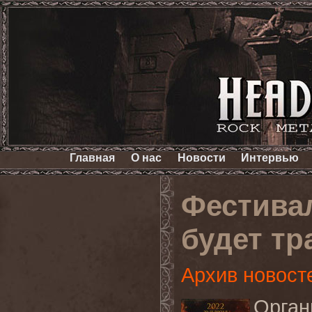
Главная
О нас
Новости
Интервью
Фестивал
будет т
Архив новост
Орга