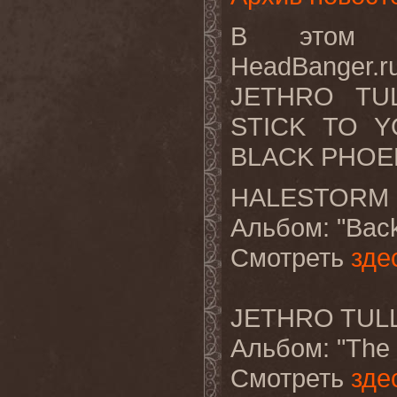
В этом в
HeadBanger.
JETHRO TUL
STICK TO Y
BLACK PHOEN
HALESTORM "
Альбом
: "Bac
Смотреть
зде
JETHRO TULL 
Альбом
: "The
Смотреть
зде