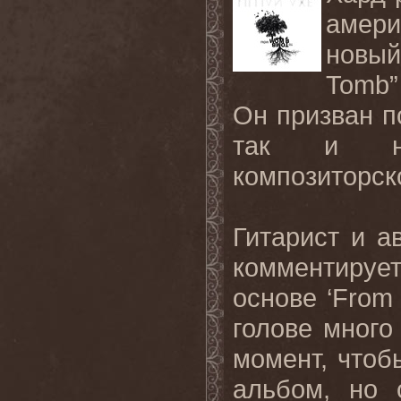
амери
новый
Tomb
Он призван п
так и но
композиторск
Гитарист и а
комментируе
основе ‘
From
голове много
момент, чтоб
альбом, но 