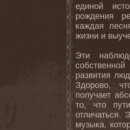
единой ист
рождения р
каждая песн
жизни и выуче
Эти наблюд
собственной
развития люд
Здорово, чт
получает абс
то, что пут
отличаться.
музыка, кото