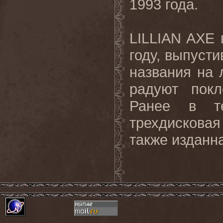
1993 года.
LILLIAN
AXE
году, выпуст
названия на
радуют покл
Ранее в т
трехдискова
также изданн