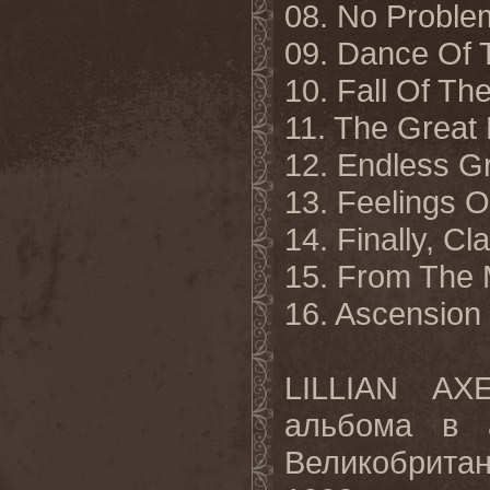
08. No Proble
09. Dance Of 
10. Fall Of T
11. The Great
12. Endless G
13. Feelings O
14. Finally, Cla
15. From The 
16. Ascension
LILLIAN
AX
альбома в 
Великобрита