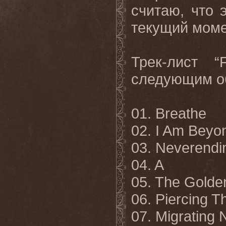
считаю, что
текущий моме
Трек
-
лист
“
следующим о
01. Breathe
02. I Am Beyo
03. Neverendi
04. A
05. The Golde
06. Piercing Th
07. Migrating 