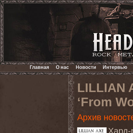
Главная
О нас
Новости
Интервью
LILLIAN
‘From Wo
Архив новост
Хард
-