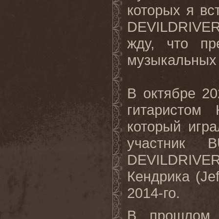
которых я вс
DEVILDRIVE
жду, что п
музыкальных 
В октябре 2
гитаристом
который игра
участник 
DEVILDRIVE
Кендрика (
Jef
2014-го.
В прошлом 