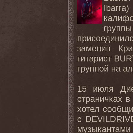
Ibarra
калиф
гру
присоедини
заменив Кри
гитарист
BUR
группой на ал
15 июля Дие
страничках в
хотел сообщи
с
DEVILDRIV
музыкантам