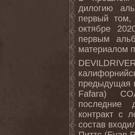
дилогию аль
первый том,
октябре 202
первым аль
материалом п
DEVILDRIVE
калифорнийс
предыдущая г
Fafara
) CO
последние 
контракт с 
состав входи
Питтс (Evan P