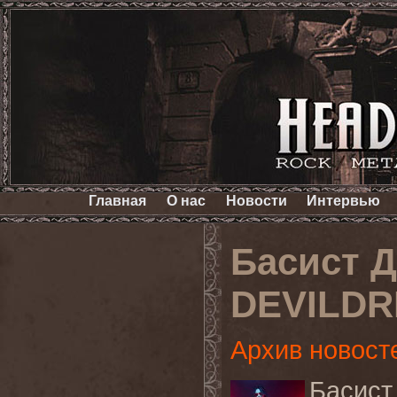
Главная
О нас
Новости
Интервью
Басист Д
DEVILDR
Архив новост
Басист