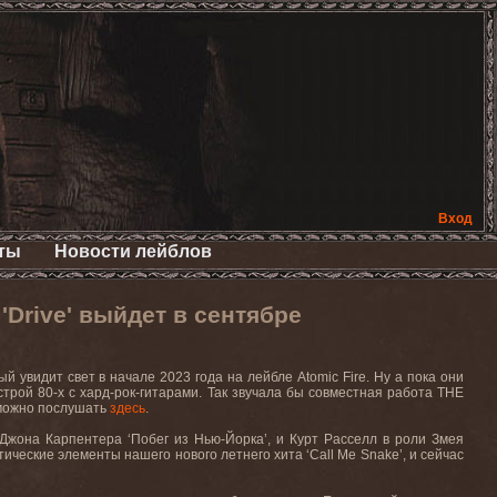
Вход
ты
Новости лейблов
'Drive' выйдет в сентябре
увидит свет в начале 2023 года на лейбле Atomic Fire. Ну а пока они
трой 80-х с хард-рок-гитарами. Так звучала бы совместная работа THE
 можно послушать
здесь
.
 Джона Карпентера ‘Побег из Нью-Йорка’, и Курт Расселл в роли Змея
тические элементы нашего нового летнего хита ‘Call Me Snake’, и сейчас