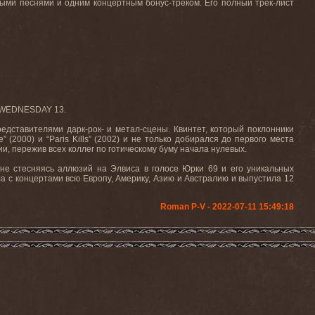
ыми песнями и одним концертным бонус-треком. Его полный трек-лист
и WEDNESDAY 13.
едставителями дарк-рок- и метал-сцены. Квинтет, который поклонники
(2000) и “Paris Kills” (2002) и не только добирался до первого места
и, пережив всех коллег по готическому буму начала нулевых.
, не стесняясь аллюзий на Элвиса в голосе Юрки 69 и его уникальных
а с концертами всю Европу, Америку, Азию и Австралию и выпустила 12
Roman P-V - 2022-07-11 15:49:18