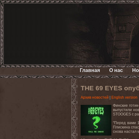
Главная
О нас
Но
THE 69 EYES опуб
Архив новостей
|
English version
Финские готик
выпустили нов
STOOGES с ра
"Перед вами 1
Плискина спаса
снова настал 