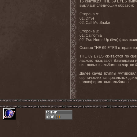
16 сентября THE 69 EYES выпус
выглядит следующим образом:
Сторона A:
01. Drive
02. Call Me Snake
Сторона B:
01. California
02. Two Horns Up (live) (эксклю
Осенью THE 69 EYES отправятс
THE 69 EYES скитаются по сцен
ласково называют Вампирами из 
сингловых и альбомных чартов Ф
Далее саунд группы мутировал 
сценических танцевальных движ
полноформатных альбомов.