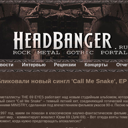
вости
Интервью
Рецензии
Концерты
Отче
ликовали новый сингл 'Call Me Snake', EP 
-металлисты THE 69 EYES работают над новым студийным альбомом, который 
ый сингл "Call Me Snake" – темный летний хит, соединяющий готический нас
нними MINISTRY, сделанная под впечатлением фильмов ужасов 90-х. Песню
997 год, каким он показан в классическом научно-фантастическом фильме
ет мир, - комментирует вокалист Юрки 69 (Jyrki 69). – Вот откуда взяты тема
момент, когда нужно предотвращать апокалипсис!"