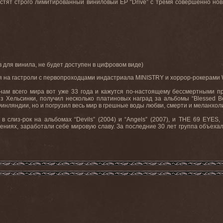
тят строго лимитированный виниловый EP “Drive” с тремя совершенно нов
зив для винила, не будет доступен в цифровом виде)
я на гастроли с первопроходцами индастриала MINISTRY и хоррор-рокерам
ам всего мира вот уже 33 года и кажутся по-настоящему бессмертными пр
Хельсинки, получил несколько платиновых наград за альбомы “Blessed Be” 
инляндии, но и погрузил весь мир в грешные воды любви, смерти и меланхоли
в слиз-рок на альбомах “Devils” (2004) и “Angels” (2007), и THE 69 EYES
ениях, заработали себе мировую славу. За последние 30 лет группа объехал